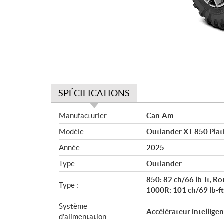
SPÉCIFICATIONS
S
Manufacturier :
Can-Am
p
Modèle :
Outlander XT 850 Plat
é
c
Année :
2025
i
Type :
Outlander
f
i
850: 82 ch/66 lb-ft, Rot
Type :
c
1000R: 101 ch/69 lb-ft,
a
Système
Accélérateur intelligen
t
d'alimentation :