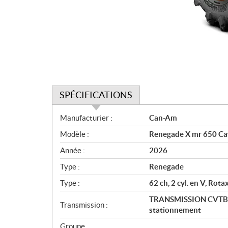
SPÉCIFICATIONS
S
Manufacturier :
Can-Am
p
Modèle :
Renegade X mr 650 Ca
é
c
Année :
2026
i
Type :
Renegade
f
i
Type :
62 ch, 2 cyl. en V, Rotax
c
TRANSMISSION CVTBasse
Transmission :
a
stationnement
t
Groupe