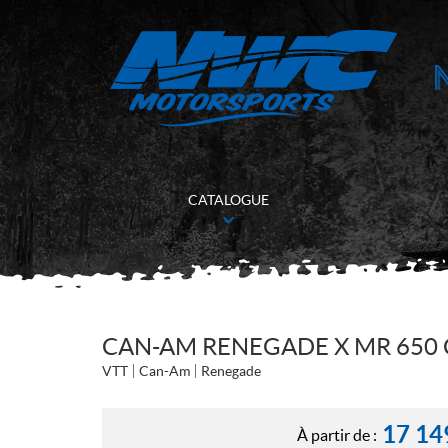
CATALOGUE
CAN-AM RENEGADE X MR 650 
VTT
Can-Am
Renegade
17 14
À partir de :