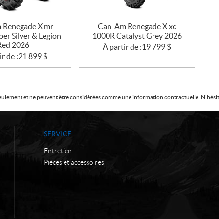
 Renegade X mr
Can-Am Renegade X xc
er Silver & Legion
1000R Catalyst Grey 2026
Red 2026
À partir de :
19 799
$
ir de :
21 899
$
f seulement et ne peuvent être considérées comme une information contractuelle. N'hésite
SERVICE
Entretien
Pièces et accessoires