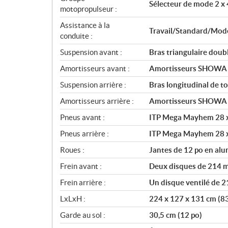
i
Sélecteur de mode 2 x 
motopropulseur :
o
n
Assistance à la
Travail/Standard/Modes
s
conduite :
Suspension avant :
Bras triangulaire doubl
Amortisseurs avant :
Amortisseurs SHOWA à 
Suspension arrière :
Bras longitudinal de t
Amortisseurs arrière :
Amortisseurs SHOWA à 
Pneus avant :
ITP Mega Mayhem 28 x
Pneus arrière :
ITP Mega Mayhem 28 x
Roues :
Jantes de 12 po en al
Frein avant :
Deux disques de 214 mm
Frein arrière :
Un disque ventilé de 2
LxLxH :
224 x 127 x 131 cm (83
Garde au sol :
30,5 cm (12 po)