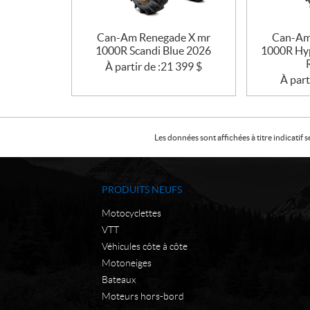
Can-Am Renegade X mr
Can-Am
1000R Scandi Blue 2026
1000R Hyp
À partir de :
21 399
$
À part
Les données sont affichées à titre indicati
PRODUITS NEUFS
Motocyclettes
VTT
Véhicules côte à côte
Motoneiges
Bateaux
Moteurs hors-bord