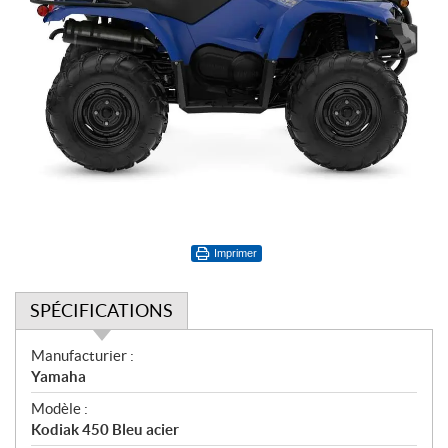
Imprimer
SPÉCIFICATIONS
S
Manufacturier :
p
Yamaha
é
Modèle :
c
Kodiak 450 Bleu acier
i