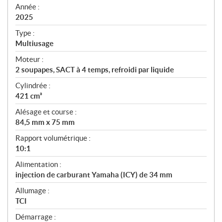
f
Année :
i
2025
c
Type :
a
Multiusage
t
Moteur :
i
2 soupapes, SACT à 4 temps, refroidi par liquide
o
n
Cylindrée :
s
421 cm³
Alésage et course :
84,5 mm x 75 mm
Rapport volumétrique :
10:1
Alimentation :
injection de carburant Yamaha (ICY) de 34 mm
Allumage :
TCI
Démarrage :