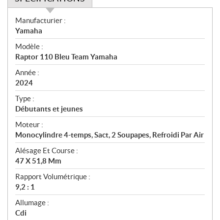
S
Manufacturier :
p
Yamaha
é
Modèle :
c
Raptor 110 Bleu Team Yamaha
i
f
Année :
i
2024
c
Type :
a
Débutants et jeunes
t
Moteur :
i
Monocylindre 4-temps, Sact, 2 Soupapes, Refroidi Par Air
o
n
Alésage Et Course :
s
47 X 51,8 Mm
Rapport Volumétrique :
9,2 : 1
Allumage :
Cdi