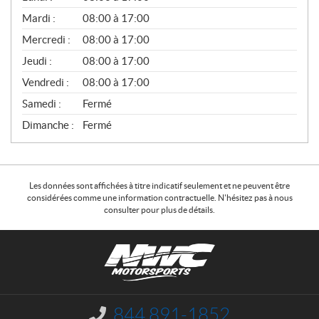
É
N
Mardi :
08:00 à 17:00
É
Mercredi :
08:00 à 17:00
R
A
Jeudi :
08:00 à 17:00
L
Vendredi :
08:00 à 17:00
Samedi :
Fermé
Dimanche :
Fermé
Les données sont affichées à titre indicatif seulement et ne peuvent être
considérées comme une information contractuelle. N'hésitez pas à nous
consulter pour plus de détails.
C
N
o
W
n
C
t
M
a
o
844 891-1852
I