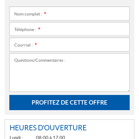
Nom complet :
*
Téléphone :
*
Courriel :
*
Questions/Commentaires :
PROFITEZ DE CETTE OFFRE
HEURES D'OUVERTURE
G
Lundi :
08:00 à 17:00