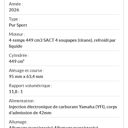
f
Année :
i
2026
c
Type :
a
Pur Sport
t
Moteur :
i
4-temps 449 cm3 SACT 4 soupapes (titane), refroidi par
o
liquide
n
s
Cylindrée :
449 cm³
Alésage et course :
95 mm x 63,4 mm
Rapport volumétrique :
11,8 : 1
Alimentation :
Injection électronique de carburant Yamaha (YFI), corps
d’admission de 42mm
Allumage :
Allumage transistorisé Allumage transistorisé