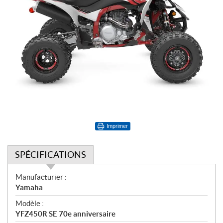
Imprimer
SPÉCIFICATIONS
S
Manufacturier :
p
Yamaha
é
Modèle :
c
YFZ450R SE 70e anniversaire
i