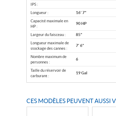
IPS :
Longueur :
16' 7"
Capacité maximale en
90 HP
HP :
Largeur du faisceau :
85"
Longueur maximale de
7' 6"
stockage des cannes :
Nombre maximum de
6
personnes :
Taille du réservoir de
19 Gal
carburant :
CES MODÈLES PEUVENT AUSSI 