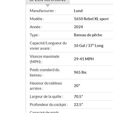
S
Manufacturier :
Lund
p
Modèle :
1650 Rebel XL sport
é
c
Année :
2024
i
Type :
Bateau de pêche
f
i
Capacité/Longueur du
16 Gal / 37" Long
c
vivier avant :
a
Vitesse maximale
29-41 MPH
t
(MPH) :
i
Poids standard du
o
965 lbs
bateau :
n
s
Hauteur du tableau
20"
arrière :
Largeur de la quille :
70.5"
Profondeur du cockpit :
22.5"
Capacité de poids