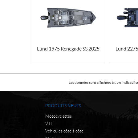
Lund 1975 Renegade SS 2025
Lund 2275
Les données sont affichées à titre indicati
PRODUITS NEUFS
Motocyclettes
VTT
Véhicules côte à côte