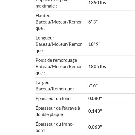
1350 lbs
maximale :
Hauteur
Bateau/Moteur/Remor
6' 3"
que :
Longueur
Bateau/Moteur/Remor
18' 9"
que :
Poids de remorquage
Bateau/Moteur/Remor
1805 lbs
que :
Largeur
7' 6"
Bateau/Remorque :
Épaisseur du fond :
0.080"
Épaisseur de l'étrave à
0.143"
double plaque :
Épaisseur du franc-
0.063"
bord :