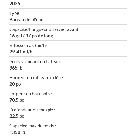
i
2025
c
Type :
a
Bateau de pêche
t
Capacité/Longueur du vivier avant :
i
16 gal / 37 po de long
o
n
Vitesse max (mi/h) :
s
29-41 mi/h
Poids standard du bateau :
965 lb
Hauteur du tableau arrière :
20 po
Largeur au bouchain :
70,5 po
Profondeur du cockpit :
22,5 po
Capacité max de poids :
1350 lb