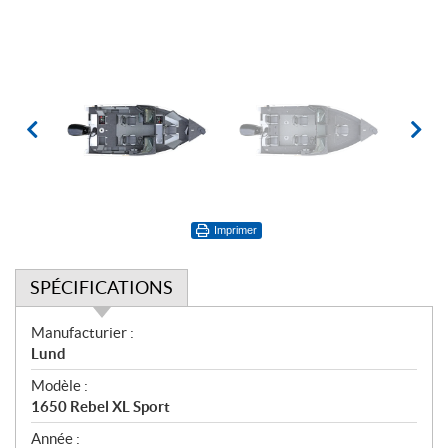
Imprimer
SPÉCIFICATIONS
S
Manufacturier :
p
Lund
é
Modèle :
c
1650 Rebel XL Sport
i
f
Année :