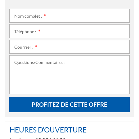
Nom complet :
*
Téléphone :
*
Courriel :
*
Questions/Commentaires :
PROFITEZ DE CETTE OFFRE
HEURES D'OUVERTURE
G