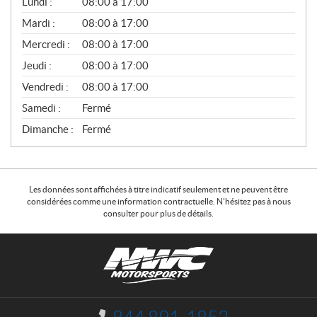
Lundi :
08:00 à 17:00
É
N
Mardi :
08:00 à 17:00
É
Mercredi :
08:00 à 17:00
R
A
Jeudi :
08:00 à 17:00
L
Vendredi :
08:00 à 17:00
Samedi :
Fermé
Dimanche :
Fermé
Les données sont affichées à titre indicatif seulement et ne peuvent être
considérées comme une information contractuelle. N'hésitez pas à nous
consulter pour plus de détails.
C
N
o
W
n
C
t
M
a
o
I