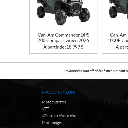
Can-Am Commander DPS
Can-Am 
700 Compass Green 2026
1000R Co
À partir de :
18 999
$
À part
Les données sont affichées à titre indicati
PRODUITS NEUFS
Motocyclettes
VTT
Véhicules côte à côte
Motoneiges