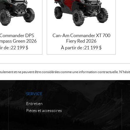
Commander DPS
Can-Am Commander XT 700
mpass Green 2026
Fiery Red 2026
ir de :
22 199
$
À partir de :
21 199
$
f seulement et ne peuvent être considérées comme une information contractuelle. N'hésite
SERVICE
Entretien
Pièces et accessoires