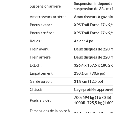
Suspension indépendan
Suspension arrière :
suspension de 33 cm (
Amortisseurs arrière :
Amortisseurs à gaz bi
Pneus avant :
XPS Trail Force 27 x 9/
Pneus arrière :
XPS Trail Force 27 x 9/
Roues :
Acier 14 po
Frein avant :
Deux disques de 220 mm
Frein arrière :
Deux disques de 220 mm
LxLxH :
326,4 x 157,5 x 180,2 c
Empattement :
230,1 cm (90,6 po)
Garde au sol :
31,8 cm (12,5 po)
Châssis :
Cage profilée approuv
700: 694 kg (1 530 lb)
Poids à vide :
1000R: 725,5 kg (1 600
Dimensions de la boîte à