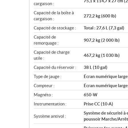
75,1 x 114,7 x 27 cm (2
cargaison :
Capacité de la boîte à
272,2 kg (600 lb)
cargaison :
Capacité de stockage :
Total : 27,6 L (7,3 gal)
Capacité de
907,2 kg (2 000 lb)
remorquage :
Capacité de charge
467,2 kg (1 030 lb)
utile :
Capacité du réservoir :
38 L (10 gal)
Type de jauge :
Écran numérique large 
Compteur :
Écran numérique large 
Magnéto :
650-W
Instrumentation :
Prise CC (10-A)
Système de sécurité à 
Système antivol :
poussoir Marche/Arrê