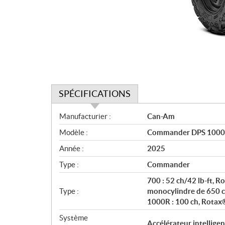
SPÉCIFICATIONS
S
Manufacturier :
Can-Am
p
Modèle :
Commander DPS 1000R
é
c
Année :
2025
i
Type :
Commander
f
i
700 : 52 ch/42 lb-ft, 
c
Type :
monocylindre de 650 cc,
1000R : 100 ch, Rotax® 
a
t
Système
Accélérateur intelligen