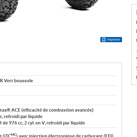
Imprimer
 Vert boussole
Rotax® ACE (efficacité de combustion avancée)
 refroidi par liquide
de 976 cc, 2 cyl. en V, refroidi par liquide
MC
t (iTC
) avec injection électronique de carburant (EFI)