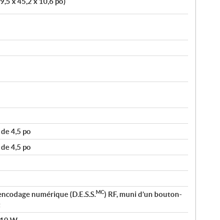
9,5 x 45,2 x 10,6 po)
de 4,5 po
de 4,5 po
MC
encodage numérique (D.E.S.S.
) RF, muni d’un bouton-
t