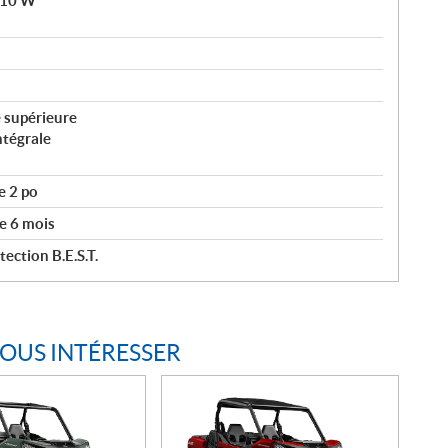
 110 W
 supérieure
ntégrale
e 2 po
e 6 mois
ection B.E.S.T.
VOUS INTÉRESSER