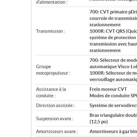
i
d'alimentation :
o
700: CVT primaire pDri
n
courroie de transmissio
s
stationnement
Transmission :
1000R: CVT QRS (Quick
système de protection 
transmission avec haute
stationnement
700: Sélecteur de mode 
Groupe
automatique Visco-Lo
motopropulseur :
1000R: Sélecteur de mod
verrouillage automati
Assistance à la
Frein moteur CVT
conduite :
Modes de conduite S
Direction assistée :
Système de servodirec
Bras triangulaire doub
Suspension avant :
(12,5 po)
Amortisseurs avant :
Amortisseurs à gaz bi