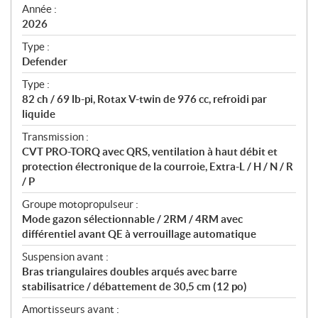
f
Année :
i
2026
c
Type :
a
Defender
t
Type :
i
82 ch / 69 lb-pi, Rotax V-twin de 976 cc, refroidi par
o
liquide
n
s
Transmission :
CVT PRO-TORQ avec QRS, ventilation à haut débit et
protection électronique de la courroie, Extra-L / H / N / R
/ P
Groupe motopropulseur :
Mode gazon sélectionnable / 2RM / 4RM avec
différentiel avant QE à verrouillage automatique
Suspension avant :
Bras triangulaires doubles arqués avec barre
stabilisatrice / débattement de 30,5 cm (12 po)
Amortisseurs avant :