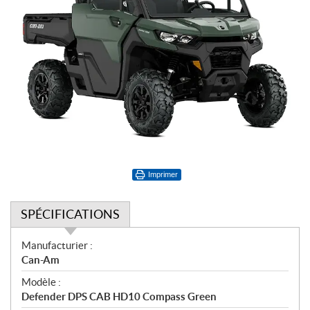
Imprimer
SPÉCIFICATIONS
S
Manufacturier :
p
Can-Am
é
Modèle :
c
Defender DPS CAB HD10 Compass Green
i