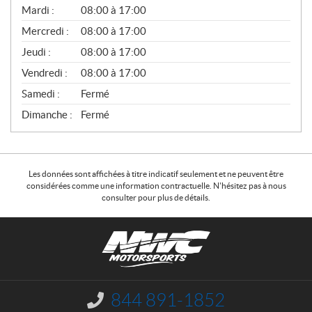
N
Mardi :
08:00 à 17:00
É
Mercredi :
08:00 à 17:00
R
A
Jeudi :
08:00 à 17:00
L
Vendredi :
08:00 à 17:00
Samedi :
Fermé
Dimanche :
Fermé
Les données sont affichées à titre indicatif seulement et ne peuvent être
considérées comme une information contractuelle. N'hésitez pas à nous
consulter pour plus de détails.
C
N
o
W
n
C
t
M
a
o
844 891-1852
I
c
t
n