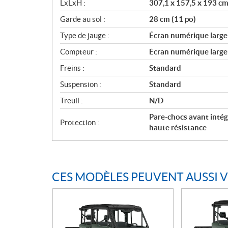
LxLxH :
307,1 x 157,5 x 193 cm
Garde au sol :
28 cm (11 po)
Type de jauge :
Écran numérique large 
Compteur :
Écran numérique large 
Freins :
Standard
Suspension :
Standard
Treuil :
N/D
Pare-chocs avant intég
Protection :
haute résistance
CES MODÈLES PEUVENT AUSSI 