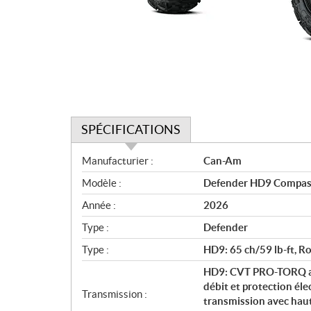
SPÉCIFICATIONS
S
Manufacturier :
Can-Am
p
Modèle :
Defender HD9 Compas
é
c
Année :
2026
i
Type :
Defender
f
i
Type :
HD9: 65 ch/59 lb-ft, Rot
c
HD9: CVT PRO-TORQ av
a
débit et protection él
Transmission :
t
transmission avec haute