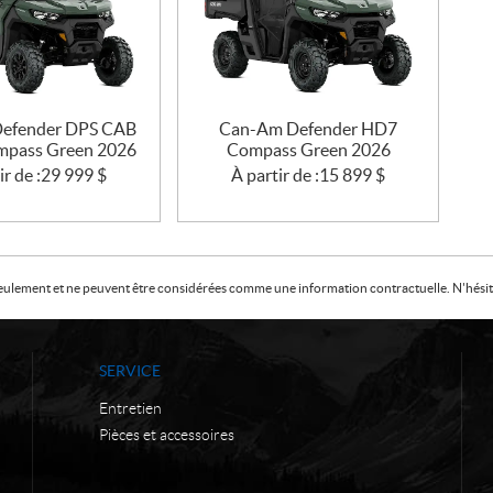
efender DPS CAB
Can-Am Defender HD7
pass Green 2026
Compass Green 2026
ir de :
29 999
$
À partir de :
15 899
$
f seulement et ne peuvent être considérées comme une information contractuelle. N'hésite
SERVICE
Entretien
Pièces et accessoires