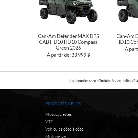
Can-Am Defender MAX DPS
Can-Am D
CAB HD10 HD10 Compass
HD10 Com
Green 2026
À part
À partir de :
33 999
$
Les données sont affichées à titre indicati
PRODUITS NEUFS
Motocyclettes
VTT
Véhicules côte à côte
Motoneiges