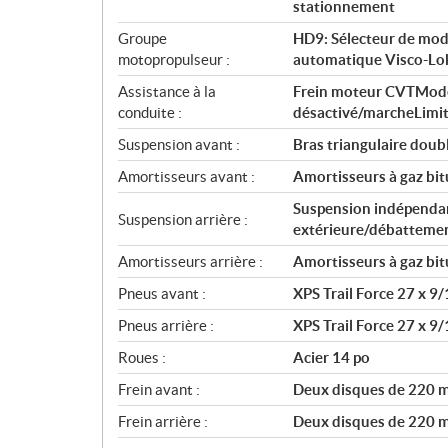
i
stationnement
o
Groupe
HD9: Sélecteur de mode 
n
motopropulseur :
automatique Visco-Lo
s
Assistance à la
Frein moteur CVTMod
conduite :
désactivé/marcheLimit
Suspension avant :
Bras triangulaire doub
Amortisseurs avant :
Amortisseurs à gaz bi
Suspension indépendant
Suspension arrière :
extérieure/débattemen
Amortisseurs arrière :
Amortisseurs à gaz bi
Pneus avant :
XPS Trail Force 27 x 9/
Pneus arrière :
XPS Trail Force 27 x 9/
Roues :
Acier 14 po
Frein avant :
Deux disques de 220 mm
Frein arrière :
Deux disques de 220 mm