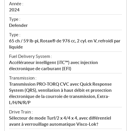
f
Année :
i
2024
c
Type :
a
Defender
t
Type :
i
65 ch / 59 lb-pi, Rotax® de 976 cc, 2 cyl. en V, refroidi par
o
liquide
n
s
Fuel Delivery System :
Accélérateur intelligent (iTC™) avec injection
électronique de carburant (EFI)
Transmission :
Transmission PRO-TORQ CVC avec Quick Response
System (QRS), ventilation à haut débit et protection
électronique de la courroie de transmission, Extra-
L/H/N/R/P
Drive Train :
Sélecteur de mode Turf/2 x 4/4 x 4, avec différentiel
avant à verrouillage automatique Visco-Lok†