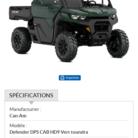
Imprimer
SPÉCIFICATIONS
S
Manufacturier :
p
Can-Am
é
Modèle :
c
Defender DPS CAB HD9 Vert toundra
i