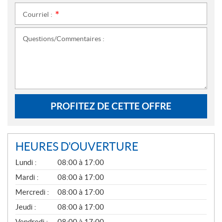
Courriel :
*
Questions/Commentaires :
PROFITEZ DE CETTE OFFRE
HEURES D'OUVERTURE
G
Lundi :
08:00 à 17:00
É
N
Mardi :
08:00 à 17:00
É
Mercredi :
08:00 à 17:00
R
A
Jeudi :
08:00 à 17:00
L
Vendredi :
08:00 à 17:00