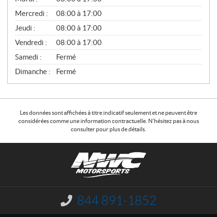
É
Mercredi :
08:00 à 17:00
R
A
Jeudi :
08:00 à 17:00
L
Vendredi :
08:00 à 17:00
Samedi :
Fermé
Dimanche :
Fermé
Les données sont affichées à titre indicatif seulement et ne peuvent être
considérées comme une information contractuelle. N'hésitez pas à nous
consulter pour plus de détails.
C
N
o
W
n
C
t
M
a
o
844 891-1852
I
c
t
n
f