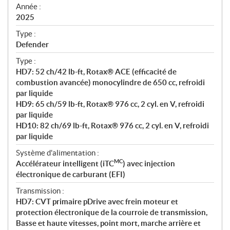
f
Année :
i
2025
c
Type :
a
Defender
t
Type :
i
HD7: 52 ch/42 lb-ft, Rotax® ACE (efficacité de
o
combustion avancée) monocylindre de 650 cc, refroidi
n
par liquide
s
HD9: 65 ch/59 lb-ft, Rotax® 976 cc, 2 cyl. en V, refroidi
par liquide
HD10: 82 ch/69 lb-ft, Rotax® 976 cc, 2 cyl. en V, refroidi
par liquide
Système d'alimentation :
MC
Accélérateur intelligent (iTC
) avec injection
électronique de carburant (EFI)
Transmission :
HD7: CVT primaire pDrive avec frein moteur et
protection électronique de la courroie de transmission,
Basse et haute vitesses, point mort, marche arrière et