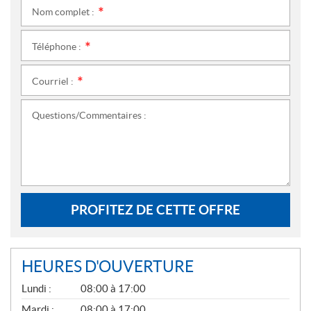
Nom complet :
*
Téléphone :
*
Courriel :
*
Questions/Commentaires :
PROFITEZ DE CETTE OFFRE
HEURES D'OUVERTURE
G
Lundi :
08:00 à 17:00
É
N
Mardi :
08:00 à 17:00