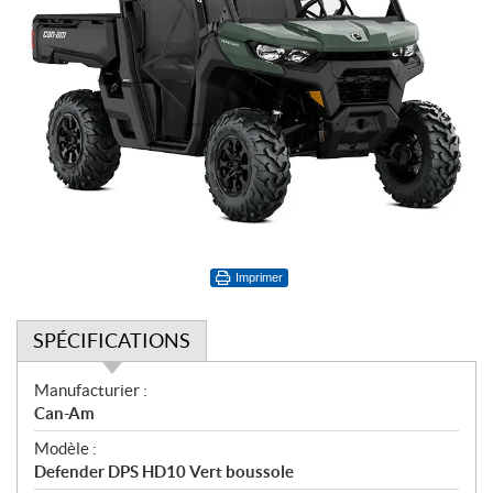
Imprimer
SPÉCIFICATIONS
S
Manufacturier :
p
Can-Am
é
Modèle :
c
Defender DPS HD10 Vert boussole
i