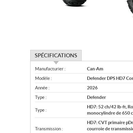
SPÉCIFICATIONS
S
Manufacturier :
Can-Am
p
Modèle :
Defender DPS HD7 Co
é
c
Année :
2026
i
Type :
Defender
f
i
HD7: 52 ch/42 lb-ft, R
Type :
c
monocylindre de 650 cc,
a
HD7: CVT primaire pDri
t
Transmission :
courroie de transmissi