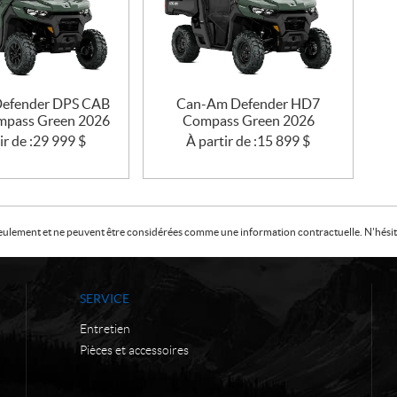
efender DPS CAB
Can-Am Defender HD7
pass Green 2026
Compass Green 2026
ir de :
29 999
$
À partir de :
15 899
$
f seulement et ne peuvent être considérées comme une information contractuelle. N'hésite
SERVICE
Entretien
Pièces et accessoires