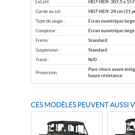
LxLxH :
HD7-HD9: 307,1 x 157,
Garde au sol :
HD7-HD9: 28 cm (11 p
Type de jauge :
Écran numérique large 
Compteur :
Écran numérique large 
Freins :
Standard
Suspension :
Standard
Treuil :
N/D
Pare-chocs avant intég
Protection :
haute résistance
CES MODÈLES PEUVENT AUSSI 