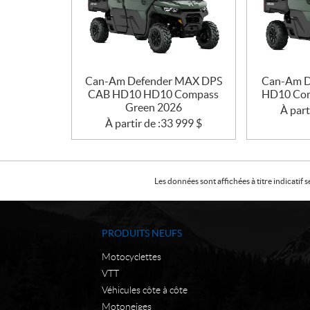
Can-Am Defender MAX DPS
Can-Am D
CAB HD10 HD10 Compass
HD10 Com
Green 2026
À part
À partir de :
33 999
$
Les données sont affichées à titre indicati
PRODUITS NEUFS
Motocyclettes
VTT
Véhicules côte à côte
Motoneiges