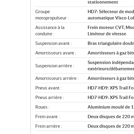
i
stationnement
o
Groupe
HD7: Sélecteur de mode 
n
motopropulseur :
automatique Visco-Lo
s
Assistance à la
Frein moteur CVT, Mo
conduite :
Limiteur de vitesse
Suspension avant :
Bras triangulaire doub
Amortisseurs avant :
Amortisseurs à gaz bi
Suspension indépendant
Suspension arrière :
extérieure/débattemen
Amortisseurs arrière :
Amortisseurs à gaz bi
Pneus avant :
HD7-HD9: XPS Trail For
Pneus arrière :
HD7-HD9: XPS Trail For
Roues :
Aluminium moulé de 1
Frein avant :
Deux disques de 220 mm
Frein arrière :
Deux disques de 220 mm