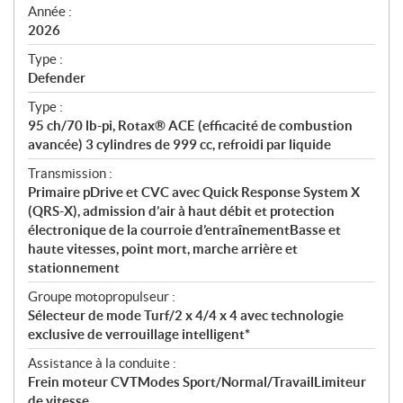
f
Année :
i
2026
c
Type :
a
Defender
t
Type :
i
95 ch/70 lb-pi, Rotax® ACE (efficacité de combustion
o
avancée) 3 cylindres de 999 cc, refroidi par liquide
n
s
Transmission :
Primaire pDrive et CVC avec Quick Response System X
(QRS-X), admission d’air à haut débit et protection
électronique de la courroie d’entraînementBasse et
haute vitesses, point mort, marche arrière et
stationnement
Groupe motopropulseur :
Sélecteur de mode Turf/2 x 4/4 x 4 avec technologie
exclusive de verrouillage intelligent*
Assistance à la conduite :
Frein moteur CVTModes Sport/Normal/TravailLimiteur
de vitesse