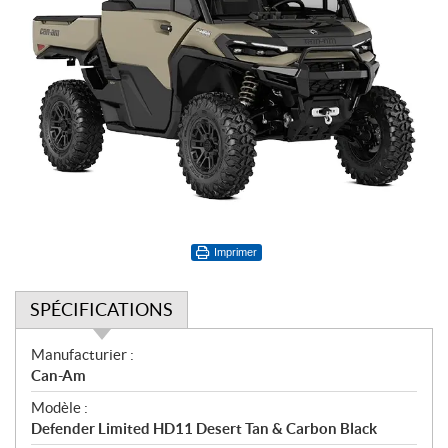
Imprimer
SPÉCIFICATIONS
S
Manufacturier :
p
Can-Am
é
Modèle :
c
Defender Limited HD11 Desert Tan & Carbon Black
i