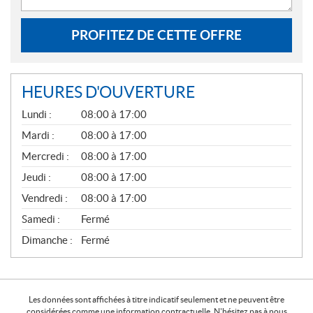
PROFITEZ DE CETTE OFFRE
HEURES D'OUVERTURE
G
Lundi :
08:00 à 17:00
É
N
Mardi :
08:00 à 17:00
É
Mercredi :
08:00 à 17:00
R
A
Jeudi :
08:00 à 17:00
L
Vendredi :
08:00 à 17:00
Samedi :
Fermé
Dimanche :
Fermé
Les données sont affichées à titre indicatif seulement et ne peuvent être
considérées comme une information contractuelle. N'hésitez pas à nous