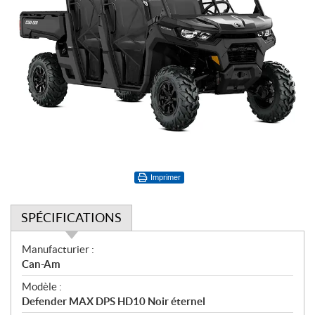
Imprimer
SPÉCIFICATIONS
S
Manufacturier :
p
Can-Am
é
Modèle :
c
Defender MAX DPS HD10 Noir éternel
i