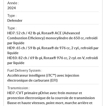
f
Année :
i
2024
c
Type :
a
Defender
t
Type :
i
HD7: 52 ch / 42 lb-pi, Rotax® ACE (Advanced
o
Combustion Efficiency) monocylindre de 650 cc, refroidi
n
par liquide
s
HD9: 65 ch / 59 lb-pi, Rotax® de 976 cc, 2 cyl., refroidi par
liquide
HD10: 82 ch / 69 lb-pi, Rotax® 976 cc, 2 cyl. en V, refroidi
par liquide
Fuel Delivery System :
Accélérateur intelligent (iTC™) avec injection
électronique de carburant (EFI)
Transmission :
HD7: CVT primaire pDrive avec frein moteur et
protection électronique de la courroie de transmission
Basse et haute vitesses, point mort, marche arrière et