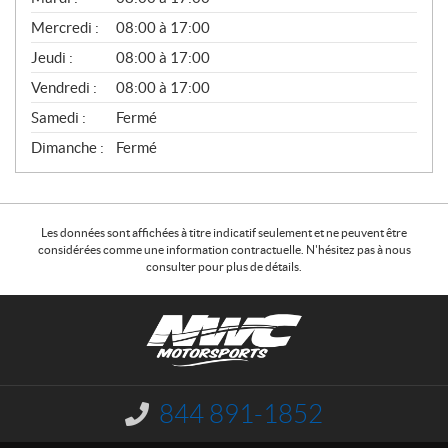
É
Mercredi :
08:00 à 17:00
R
A
Jeudi :
08:00 à 17:00
L
Vendredi :
08:00 à 17:00
Samedi :
Fermé
Dimanche :
Fermé
Les données sont affichées à titre indicatif seulement et ne peuvent être
considérées comme une information contractuelle. N'hésitez pas à nous
consulter pour plus de détails.
C
N
o
W
n
C
t
M
a
o
844 891-1852
I
c
t
n
f