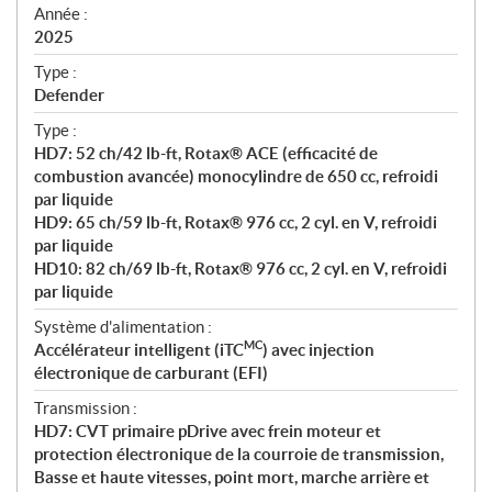
f
Année :
i
2025
c
Type :
a
Defender
t
Type :
i
HD7: 52 ch/42 lb-ft, Rotax® ACE (efficacité de
o
combustion avancée) monocylindre de 650 cc, refroidi
n
par liquide
s
HD9: 65 ch/59 lb-ft, Rotax® 976 cc, 2 cyl. en V, refroidi
par liquide
HD10: 82 ch/69 lb-ft, Rotax® 976 cc, 2 cyl. en V, refroidi
par liquide
Système d'alimentation :
MC
Accélérateur intelligent (iTC
) avec injection
électronique de carburant (EFI)
Transmission :
HD7: CVT primaire pDrive avec frein moteur et
protection électronique de la courroie de transmission,
Basse et haute vitesses, point mort, marche arrière et