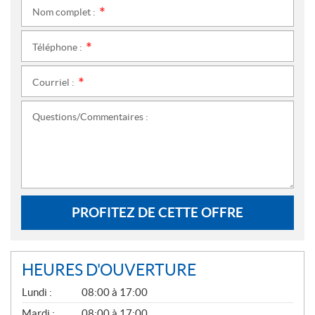
Nom complet :
*
Téléphone :
*
Courriel :
*
Questions/Commentaires :
PROFITEZ DE CETTE OFFRE
HEURES D'OUVERTURE
G
Lundi :
08:00 à 17:00
É
N
Mardi :
08:00 à 17:00