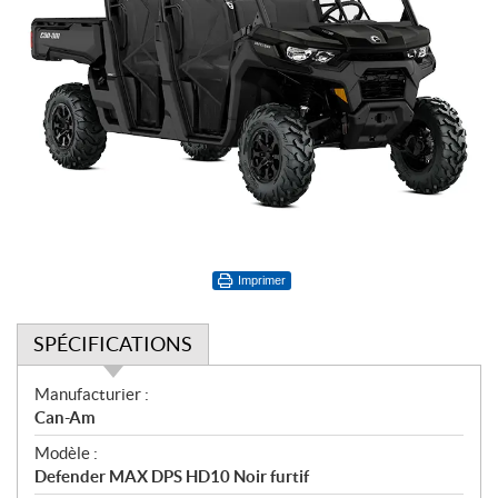
Imprimer
SPÉCIFICATIONS
S
Manufacturier :
p
Can-Am
é
Modèle :
c
Defender MAX DPS HD10 Noir furtif
i