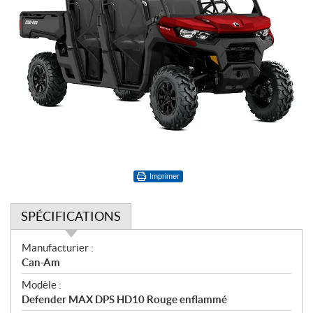
Imprimer
SPÉCIFICATIONS
S
Manufacturier :
p
Can-Am
é
Modèle :
c
Defender MAX DPS HD10 Rouge enflammé
i