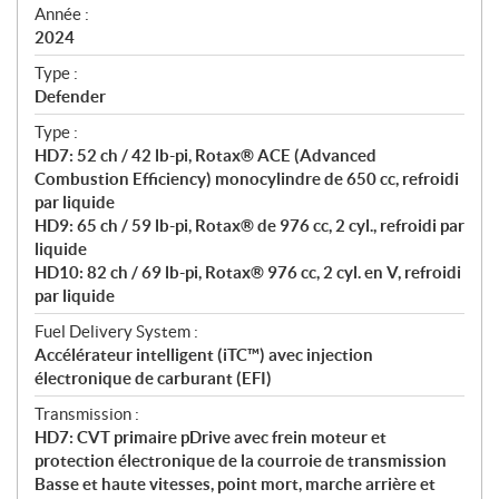
f
Année :
i
2024
c
Type :
a
Defender
t
Type :
i
HD7: 52 ch / 42 lb-pi, Rotax® ACE (Advanced
o
Combustion Efficiency) monocylindre de 650 cc, refroidi
n
par liquide
s
HD9: 65 ch / 59 lb-pi, Rotax® de 976 cc, 2 cyl., refroidi par
liquide
HD10: 82 ch / 69 lb-pi, Rotax® 976 cc, 2 cyl. en V, refroidi
par liquide
Fuel Delivery System :
Accélérateur intelligent (iTC™) avec injection
électronique de carburant (EFI)
Transmission :
HD7: CVT primaire pDrive avec frein moteur et
protection électronique de la courroie de transmission
Basse et haute vitesses, point mort, marche arrière et