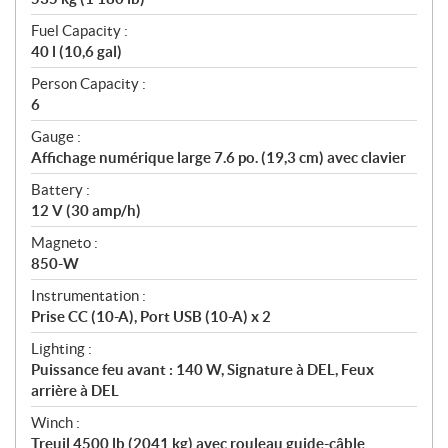
Fuel Capacity :
40 l (10,6 gal)
Person Capacity :
6
Gauge :
Affichage numérique large 7.6 po. (19,3 cm) avec clavier
Battery :
12 V (30 amp/h)
Magneto :
850-W
Instrumentation :
Prise CC (10-A), Port USB (10-A) x 2
Lighting :
Puissance feu avant : 140 W, Signature à DEL, Feux
arrière à DEL
Winch :
Treuil 4500 lb (2041 kg) avec rouleau guide-câble