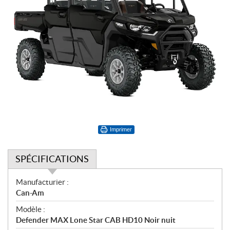
Imprimer
SPÉCIFICATIONS
S
Manufacturier :
p
Can-Am
é
Modèle :
c
Defender MAX Lone Star CAB HD10 Noir nuit
i