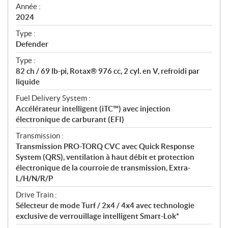
f
Année :
i
2024
c
Type :
a
Defender
t
Type :
i
82 ch / 69 lb-pi, Rotax® 976 cc, 2 cyl. en V, refroidi par
o
liquide
n
s
Fuel Delivery System :
Accélérateur intelligent (iTC™) avec injection
électronique de carburant (EFI)
Transmission :
Transmission PRO-TORQ CVC avec Quick Response
System (QRS), ventilation à haut débit et protection
électronique de la courroie de transmission, Extra-
L/H/N/R/P
Drive Train :
Sélecteur de mode Turf / 2x4 / 4x4 avec technologie
exclusive de verrouillage intelligent Smart-Lok*