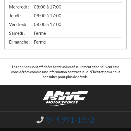
É
Mercredi :
08:00 à 17:00
R
A
Jeudi :
08:00 à 17:00
L
Vendredi :
08:00 à 17:00
Samedi :
Fermé
Dimanche :
Fermé
Les données sont affichées à titre indicatif seulement et ne peuvent être
considérées comme une information contractuelle. N'hésitez pas à nous
consulter pour plus de détails.
C
N
o
W
n
C
t
M
a
o
844 891-1852
I
c
t
n
f
t