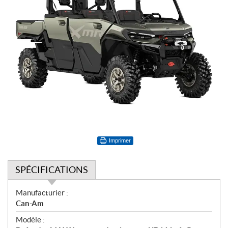
Imprimer
SPÉCIFICATIONS
S
Manufacturier :
p
Can-Am
é
Modèle :
c