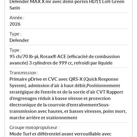
Defender MAX X mr avec demi-portes HD11 Loft Green
i
Satin
f
i
Année :
2026
c
a
Type :
t
Defender
i
Type :
o
95 ch/70 lb-pi, Rotax® ACE (efficacité de combustion
n
avancée) 3 cylindres de 999 cc, refroidi par liquide
s
Transmission :
Primaire pDrive et CVC avec QRS-X (Quick Response
System), admission d’air à haut débit,Positionnement
stratégique de l’entrée et de la sortie d’air CVT Rapport
d’engrenages réduit à basse vitesse et protection
électronique de la courroie d’entraînementSous-
transmission avec hautes, et basses vitesses, point mort,
marche arrière et stationnement
Groupe motopropulseur :
Mode Turf et différentiel avant verrouillable avec