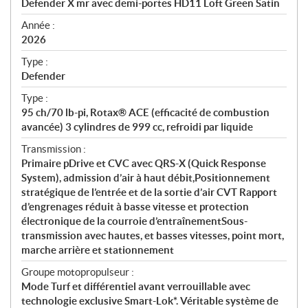
Defender X mr avec demi-portes HD11 Loft Green Satin
i
f
Année :
i
2026
c
Type :
a
Defender
t
Type :
i
95 ch/70 lb-pi, Rotax® ACE (efficacité de combustion
o
avancée) 3 cylindres de 999 cc, refroidi par liquide
n
s
Transmission :
Primaire pDrive et CVC avec QRS-X (Quick Response
System), admission d’air à haut débit,Positionnement
stratégique de l’entrée et de la sortie d’air CVT Rapport
d’engrenages réduit à basse vitesse et protection
électronique de la courroie d’entraînementSous-
transmission avec hautes, et basses vitesses, point mort,
marche arrière et stationnement
Groupe motopropulseur :
Mode Turf et différentiel avant verrouillable avec
technologie exclusive Smart-Lok*. Véritable système de