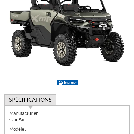
Imprimer
SPÉCIFICATIONS
S
Manufacturier :
p
Can-Am
é
Modèle :
c