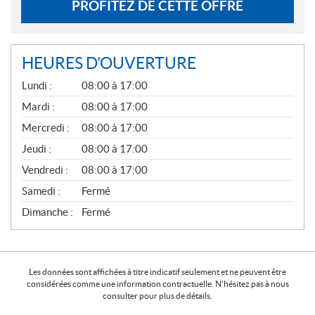
PROFITEZ DE CETTE OFFRE
HEURES D'OUVERTURE
G
Lundi :
08:00 à 17:00
É
N
Mardi :
08:00 à 17:00
É
Mercredi :
08:00 à 17:00
R
A
Jeudi :
08:00 à 17:00
L
Vendredi :
08:00 à 17:00
Samedi :
Fermé
Dimanche :
Fermé
Les données sont affichées à titre indicatif seulement et ne peuvent être
considérées comme une information contractuelle. N'hésitez pas à nous
consulter pour plus de détails.