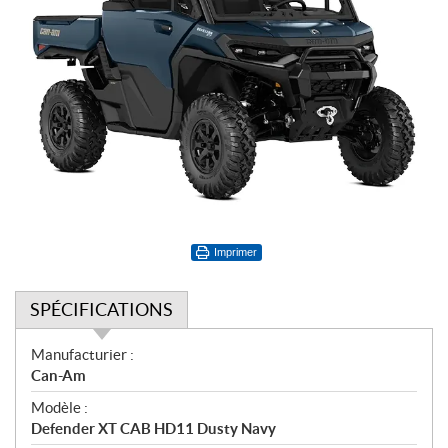
Imprimer
SPÉCIFICATIONS
S
Manufacturier :
p
Can-Am
é
Modèle :
c
Defender XT CAB HD11 Dusty Navy
i