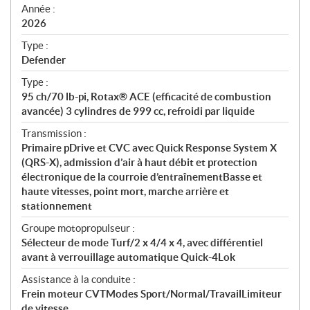
f
Année :
i
2026
c
Type :
a
Defender
t
Type :
i
95 ch/70 lb-pi, Rotax® ACE (efficacité de combustion
o
avancée) 3 cylindres de 999 cc, refroidi par liquide
n
s
Transmission :
Primaire pDrive et CVC avec Quick Response System X
(QRS-X), admission d’air à haut débit et protection
électronique de la courroie d’entraînementBasse et
haute vitesses, point mort, marche arrière et
stationnement
Groupe motopropulseur :
Sélecteur de mode Turf/2 x 4/4 x 4, avec différentiel
avant à verrouillage automatique Quick-4Lok
Assistance à la conduite :
Frein moteur CVTModes Sport/Normal/TravailLimiteur
de vitesse