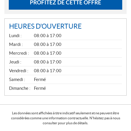
PROFITEZ DE CETTE OFFRE
HEURES D'OUVERTURE
G
Lundi :
08:00 à 17:00
É
N
Mardi :
08:00 à 17:00
É
Mercredi :
08:00 à 17:00
R
A
Jeudi :
08:00 à 17:00
L
Vendredi :
08:00 à 17:00
Samedi :
Fermé
Dimanche :
Fermé
Les données sont affichées à titre indicatif seulement et ne peuvent être
considérées comme une information contractuelle. N'hésitez pas à nous
consulter pour plus de détails.