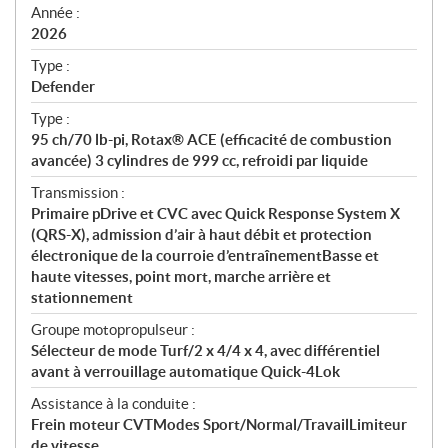
f
Année :
i
2026
c
Type :
a
Defender
t
Type :
i
95 ch/70 lb-pi, Rotax® ACE (efficacité de combustion
o
avancée) 3 cylindres de 999 cc, refroidi par liquide
n
s
Transmission :
Primaire pDrive et CVC avec Quick Response System X
(QRS-X), admission d’air à haut débit et protection
électronique de la courroie d’entraînementBasse et
haute vitesses, point mort, marche arrière et
stationnement
Groupe motopropulseur :
Sélecteur de mode Turf/2 x 4/4 x 4, avec différentiel
avant à verrouillage automatique Quick-4Lok
Assistance à la conduite :
Frein moteur CVTModes Sport/Normal/TravailLimiteur
de vitesse