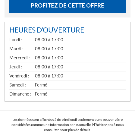
PROFITEZ DE CETTE OFFRE
HEURES D'OUVERTURE
G
Lundi :
08:00 à 17:00
É
N
Mardi :
08:00 à 17:00
É
Mercredi :
08:00 à 17:00
R
A
Jeudi :
08:00 à 17:00
L
Vendredi :
08:00 à 17:00
Samedi :
Fermé
Dimanche :
Fermé
Les données sont affichées à titre indicatif seulement et ne peuvent être
considérées comme une information contractuelle. N'hésitez pas à nous
consulter pour plus de détails.