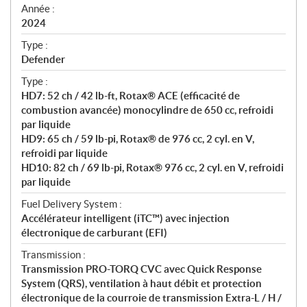
f
Année :
i
2024
c
Type :
a
Defender
t
Type :
i
HD7: 52 ch / 42 lb-ft, Rotax® ACE (efficacité de
o
combustion avancée) monocylindre de 650 cc, refroidi
n
par liquide
s
HD9: 65 ch / 59 lb-pi, Rotax® de 976 cc, 2 cyl. en V,
refroidi par liquide
HD10: 82 ch / 69 lb-pi, Rotax® 976 cc, 2 cyl. en V, refroidi
par liquide
Fuel Delivery System :
Accélérateur intelligent (iTC™) avec injection
électronique de carburant (EFI)
Transmission :
Transmission PRO-TORQ CVC avec Quick Response
System (QRS), ventilation à haut débit et protection
électronique de la courroie de transmission Extra-L / H /