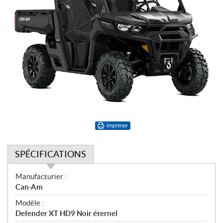
Imprimer
SPÉCIFICATIONS
S
Manufacturier :
p
Can-Am
é
Modèle :
c
Defender XT HD9 Noir éternel
i