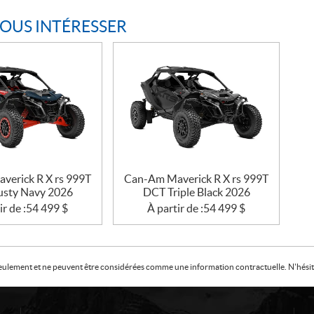
VOUS INTÉRESSER
verick R X rs 999T
Can-Am Maverick R X rs 999T
sty Navy 2026
DCT Triple Black 2026
ir de :
54 499
$
À partir de :
54 499
$
f seulement et ne peuvent être considérées comme une information contractuelle. N'hésite