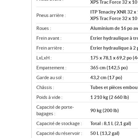
XPS Trac Force 32 x 10
ITP Tenacity XNR 32 x 1
Pneus arrière :
XPS Trac Force 32 x 10
Roues :
Aluminium de 16 po av
Frein avant :
Étrier hydraulique à t
Frein arrière :
Étrier hydraulique à 
LxLxH :
175 x 78,1 x 69,2 po (4
Empattement :
365 cm (142,5 po)
Garde au sol :
43,2 cm (17 po)
Châssis :
Tubes et pièces embout
Poids à vide :
1 210 kg (2 660 lb)
Capacité de porte-
90 kg (200 lb)
bagages :
Capacité de stockage :
Total : 8,1 L (2,1 gal)
Capacité du réservoir :
50 L (13,2 gal)