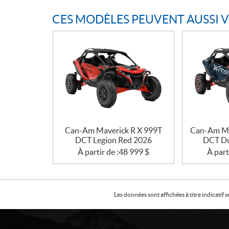
CES MODÈLES PEUVENT AUSSI 
Can-Am Maverick R X 999T
Can-Am Ma
DCT Legion Red 2026
DCT Du
À partir de :
48 999
$
À part
Les données sont affichées à titre indicati