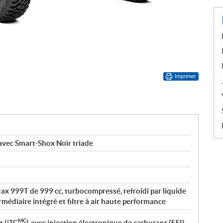
Imprimer
vec Smart-Shox Noir triade
tax 999T de 999 cc, turbocompressé, refroidi par liquide
rmédiaire intégré et filtre à air haute performance
MC
t (iTC
) avec injection électronique de carburant (EFI)