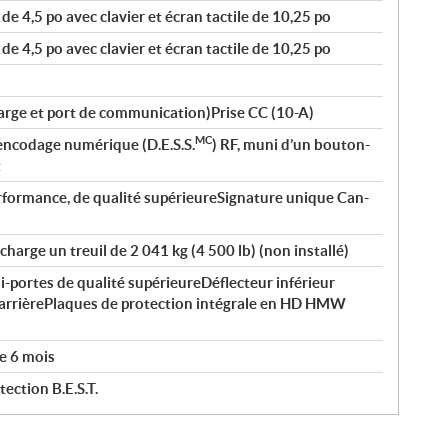
e 4,5 po avec clavier et écran tactile de 10,25 po
e 4,5 po avec clavier et écran tactile de 10,25 po
arge et port de communication)Prise CC (10-A)
MC
encodage numérique (D.E.S.S.
) RF, muni d’un bouton-
t
rformance, de qualité supérieureSignature unique Can-
harge un treuil de 2 041 kg (4 500 lb) (non installé)
i-portes de qualité supérieureDéflecteur inférieur
l’arrièrePlaques de protection intégrale en HD HMW
e 6 mois
ection B.E.S.T.