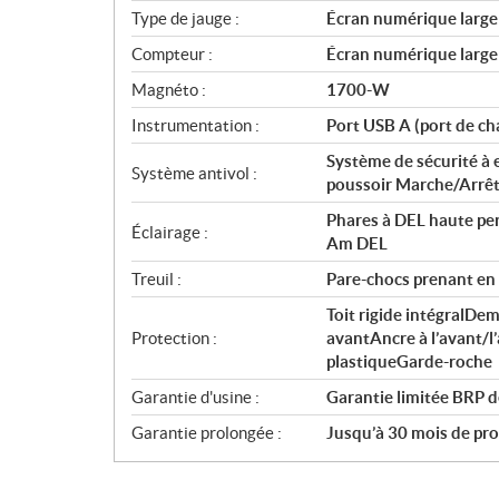
Type de jauge :
Écran numérique large d
Compteur :
Écran numérique large d
Magnéto :
1700-W
Instrumentation :
Port USB A (port de ch
Système de sécurité à 
Système antivol :
poussoir Marche/Arrê
Phares à DEL haute pe
Éclairage :
Am DEL
Treuil :
Pare-chocs prenant en c
Toit rigide intégralDem
Protection :
avantAncre à l’avant/
plastiqueGarde-roche
Garantie d'usine :
Garantie limitée BRP d
Garantie prolongée :
Jusqu’à 30 mois de prot