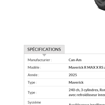
SPÉCIFICATIONS
S
Manufacturier :
Can-Am
p
Modèle :
Maverick R MAX X RS a
é
c
Année :
2025
i
Type :
Maverick
f
i
240 ch, 3 cylindres, Ro
Type :
c
avec refroidisseur inte
a
Système
Accélérateur intelligen