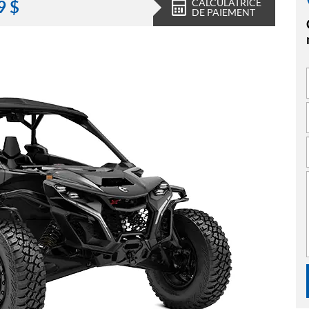
CALCULATRICE
9
$
DE PAIEMENT