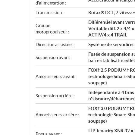
t
d'alimentation :
i
Transmission :
Rotax® DCT, 7 vitesses
o
n
Différentiel avant ver
Groupe
s
Véritable diff. 2 x 4/4 
motopropulseur :
ACTIV/4 x 4 TRAIL
Direction assistée :
Système de servodirect
Fusée de suspension su
Suspension avant :
barre stabilisatrice/d
FOX† 2.5 PODIUM† RC2†
Amortisseurs avant :
technologie Smart-Shox
soupape)
Indépendante à 4 bras 
Suspension arrière :
résistante/débattemen
FOX† 3.0 PODIUM† RC2†
Amortisseurs arrière :
technologie Smart-Shox
soupape)
ITP Tenacity XNR 32 x 1
Pneus avant :