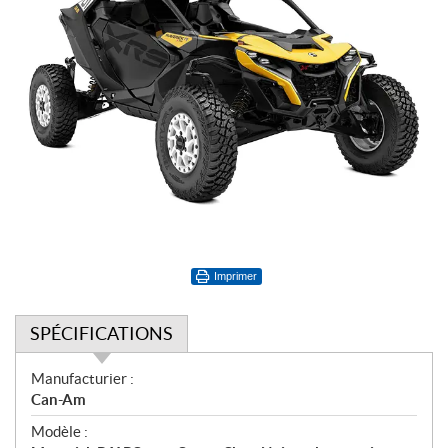
Imprimer
SPÉCIFICATIONS
S
Manufacturier :
p
Can-Am
é
Modèle :
c