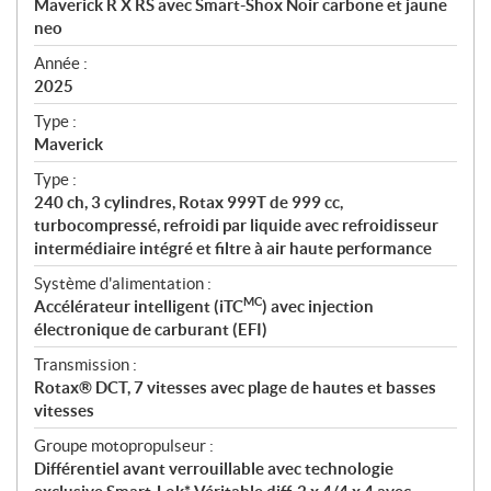
Maverick R X RS avec Smart-Shox Noir carbone et jaune
i
neo
f
i
Année :
2025
c
a
Type :
t
Maverick
i
Type :
o
240 ch, 3 cylindres, Rotax 999T de 999 cc,
n
turbocompressé, refroidi par liquide avec refroidisseur
s
intermédiaire intégré et filtre à air haute performance
Système d'alimentation :
MC
Accélérateur intelligent (iTC
) avec injection
électronique de carburant (EFI)
Transmission :
Rotax® DCT, 7 vitesses avec plage de hautes et basses
vitesses
Groupe motopropulseur :
Différentiel avant verrouillable avec technologie