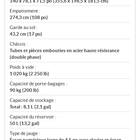
140 x 78,1 x 71,5 po (355,6 x 198,5 x 181,5 cm)
Empattement :
274,3 cm (108 po)
Garde au sol :
43,2 cm (17 po)
Châssis :
Tubes et pièces embouties en acier haute résistance
(double phase)
Poids à vide :
1 020 kg (2 250 lb)
Capacité de porte-bagages :
90 kg (200 lb)
Capacité de stockage :
Total : 8,1 L (2,1 gal)
Capacité du réservoir :
50 L (13,2 gal)
Type de jauge :
Écran numérique large de 4,5 po avec clavier et écran