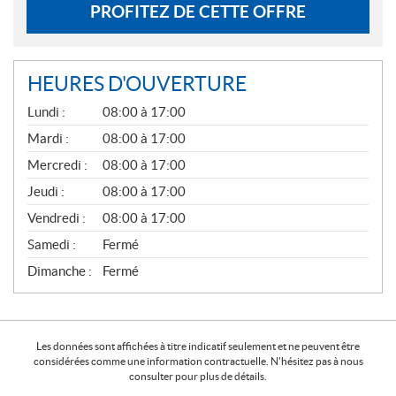
PROFITEZ DE CETTE OFFRE
HEURES D'OUVERTURE
G
Lundi :
08:00 à 17:00
É
N
Mardi :
08:00 à 17:00
É
Mercredi :
08:00 à 17:00
R
A
Jeudi :
08:00 à 17:00
L
Vendredi :
08:00 à 17:00
Samedi :
Fermé
Dimanche :
Fermé
Les données sont affichées à titre indicatif seulement et ne peuvent être
considérées comme une information contractuelle. N'hésitez pas à nous
consulter pour plus de détails.