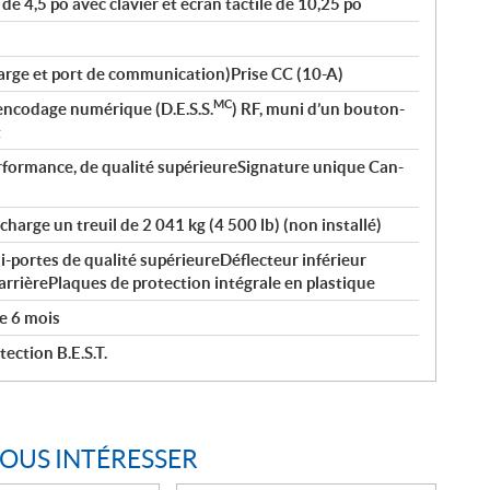
e 4,5 po avec clavier et écran tactile de 10,25 po
arge et port de communication)Prise CC (10-A)
MC
encodage numérique (D.E.S.S.
) RF, muni d’un bouton-
t
rformance, de qualité supérieureSignature unique Can-
harge un treuil de 2 041 kg (4 500 lb) (non installé)
i-portes de qualité supérieureDéflecteur inférieur
arrièrePlaques de protection intégrale en plastique
e 6 mois
ection B.E.S.T.
VOUS INTÉRESSER