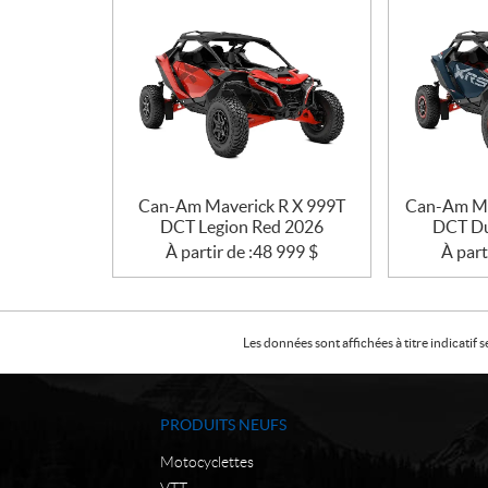
Can-Am Maverick R X 999T
Can-Am Ma
DCT Legion Red 2026
DCT Du
À partir de :
48 999
$
À part
Les données sont affichées à titre indicati
PRODUITS NEUFS
Motocyclettes
VTT