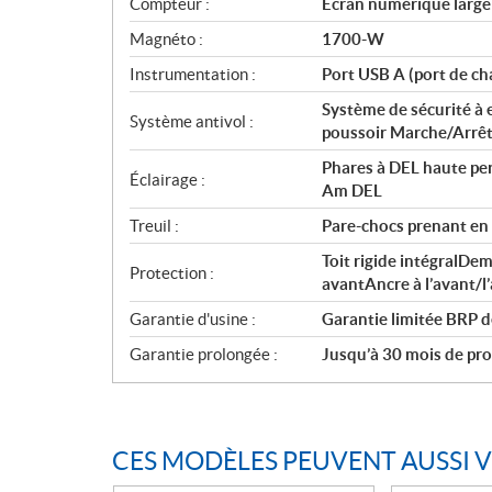
Compteur :
Écran numérique large d
Magnéto :
1700-W
Instrumentation :
Port USB A (port de ch
Système de sécurité à 
Système antivol :
poussoir Marche/Arrê
Phares à DEL haute pe
Éclairage :
Am DEL
Treuil :
Pare-chocs prenant en c
Toit rigide intégralDem
Protection :
avantAncre à l’avant/l’
Garantie d'usine :
Garantie limitée BRP d
Garantie prolongée :
Jusqu’à 30 mois de prot
CES MODÈLES PEUVENT AUSSI 