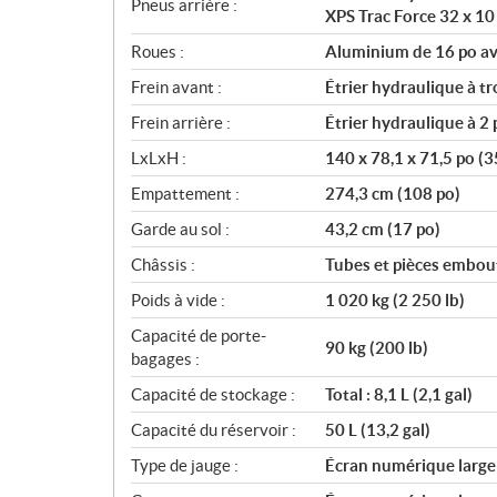
Pneus arrière :
XPS Trac Force 32 x 10
Roues :
Aluminium de 16 po av
Frein avant :
Étrier hydraulique à t
Frein arrière :
Étrier hydraulique à 
LxLxH :
140 x 78,1 x 71,5 po (3
Empattement :
274,3 cm (108 po)
Garde au sol :
43,2 cm (17 po)
Châssis :
Tubes et pièces embout
Poids à vide :
1 020 kg (2 250 lb)
Capacité de porte-
90 kg (200 lb)
bagages :
Capacité de stockage :
Total : 8,1 L (2,1 gal)
Capacité du réservoir :
50 L (13,2 gal)
Type de jauge :
Écran numérique large d