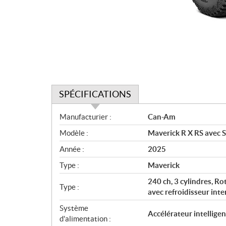
SPÉCIFICATIONS
S
Manufacturier :
Can-Am
p
Modèle :
Maverick R X RS avec 
é
c
Année :
2025
i
Type :
Maverick
f
i
240 ch, 3 cylindres, Ro
Type :
c
avec refroidisseur inte
a
Système
Accélérateur intelligen
t
d'alimentation :