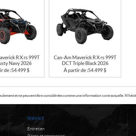
verick R X rs 999T
Can-Am Maverick R X rs 999T
sty Navy 2026
DCT Triple Black 2026
ir de :
54 499
$
À partir de :
54 499
$
f seulement et ne peuvent être considérées comme une information contractuelle. N'hésite
SERVICE
Entretien
Pièces et accessoires