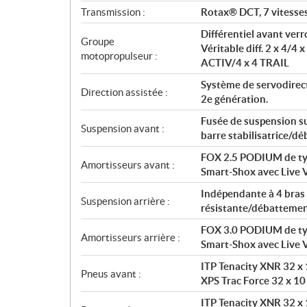
i
Transmission :
Rotax® DCT, 7 vitesses
o
n
Différentiel avant ver
Groupe
s
Véritable diff. 2 x 4/4 
motopropulseur :
ACTIV/4 x 4 TRAIL
Système de servodirec
Direction assistée :
2e génération.
Fusée de suspension su
Suspension avant :
barre stabilisatrice/d
FOX 2.5 PODIUM de type
Amortisseurs avant :
Smart-Shox avec Live 
Indépendante à 4 bras 
Suspension arrière :
résistante/débattemen
FOX 3.0 PODIUM de type
Amortisseurs arrière :
Smart-Shox avec Live 
ITP Tenacity XNR 32 x 1
Pneus avant :
XPS Trac Force 32 x 10
ITP Tenacity XNR 32 x 1