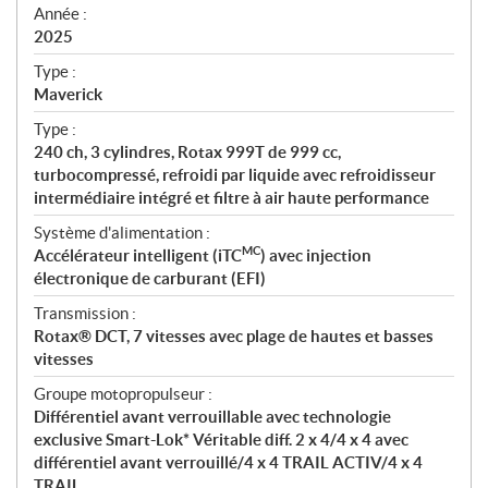
f
Année :
i
2025
c
Type :
a
Maverick
t
Type :
i
240 ch, 3 cylindres, Rotax 999T de 999 cc,
o
turbocompressé, refroidi par liquide avec refroidisseur
n
intermédiaire intégré et filtre à air haute performance
s
Système d'alimentation :
MC
Accélérateur intelligent (iTC
) avec injection
électronique de carburant (EFI)
Transmission :
Rotax® DCT, 7 vitesses avec plage de hautes et basses
vitesses
Groupe motopropulseur :
Différentiel avant verrouillable avec technologie
exclusive Smart-Lok* Véritable diff. 2 x 4/4 x 4 avec
différentiel avant verrouillé/4 x 4 TRAIL ACTIV/4 x 4
TRAIL