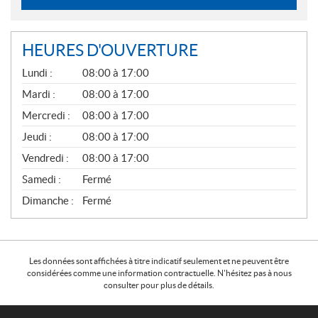
HEURES D'OUVERTURE
G
Lundi :
08:00 à 17:00
É
N
Mardi :
08:00 à 17:00
É
Mercredi :
08:00 à 17:00
R
A
Jeudi :
08:00 à 17:00
L
Vendredi :
08:00 à 17:00
Samedi :
Fermé
Dimanche :
Fermé
Les données sont affichées à titre indicatif seulement et ne peuvent être
considérées comme une information contractuelle. N'hésitez pas à nous
consulter pour plus de détails.