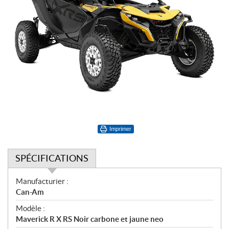
Imprimer
SPÉCIFICATIONS
S
Manufacturier :
p
Can-Am
é
Modèle :
c
Maverick R X RS Noir carbone et jaune neo
i