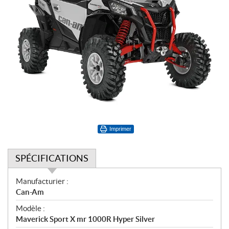
Imprimer
SPÉCIFICATIONS
S
Manufacturier :
p
Can-Am
é
Modèle :
c
Maverick Sport X mr 1000R Hyper Silver
i