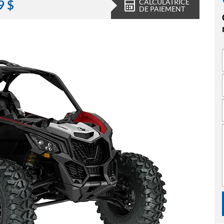
CALCULATRICE
9
$
DE PAIEMENT