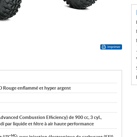
Imprimer
 Rouge enflammé et hyper argent
vanced Combustion Efficiency) de 900 cc, 3 cyl.,
i par liquide et filtre à air haute performance
MC
t (iTC
) avec injection électronique de carburant (EFI)