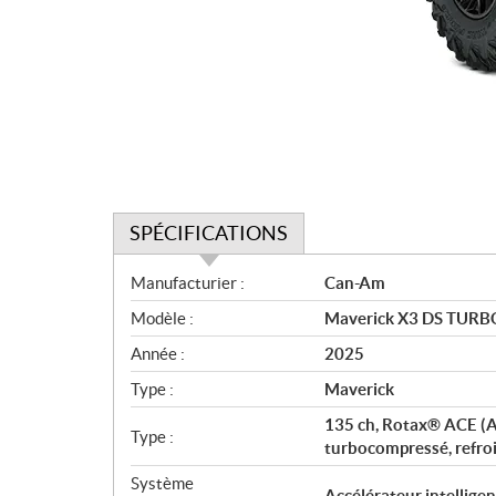
SPÉCIFICATIONS
S
Manufacturier :
Can-Am
p
Modèle :
Maverick X3 DS TURBO
é
c
Année :
2025
i
Type :
Maverick
f
i
135 ch, Rotax® ACE (Ad
Type :
c
turbocompressé, refroid
a
Système
Accélérateur intelligen