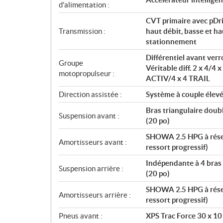
t
d'alimentation :
i
CVT primaire avec pDri
o
Transmission :
haut débit, basse et ha
n
stationnement
s
Différentiel avant ver
Groupe
Véritable diff. 2 x 4/4 
motopropulseur :
ACTIV/4 x 4 TRAIL
Direction assistée :
Système à couple élev
Bras triangulaire doub
Suspension avant :
(20 po)
SHOWA 2.5 HPG à réserv
Amortisseurs avant :
ressort progressif)
Indépendante à 4 bras 
Suspension arrière :
(20 po)
SHOWA 2.5 HPG à réserv
Amortisseurs arrière :
ressort progressif)
Pneus avant :
XPS Trac Force 30 x 10