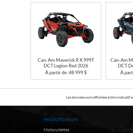
Can-Am Maverick R X 999T
Can-Am Ma
DCT Legion Red 2026
DCT Du
À partir de :
48 999
$
À part
Les données sont affichées à titre indicati
PRODUITS NEUFS
Motocyclettes