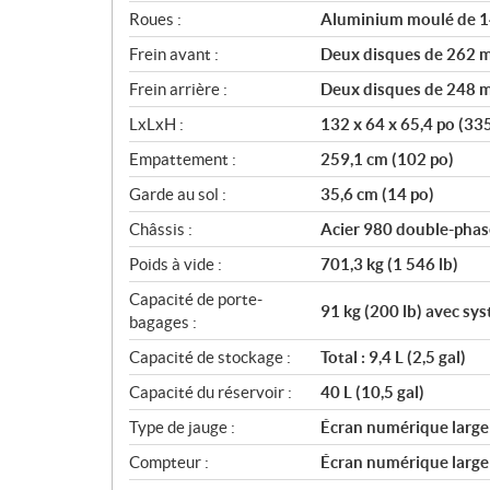
Roues :
Aluminium moulé de 1
Frein avant :
Deux disques de 262 mm
Frein arrière :
Deux disques de 248 mm
LxLxH :
132 x 64 x 65,4 po (33
Empattement :
259,1 cm (102 po)
Garde au sol :
35,6 cm (14 po)
Châssis :
Acier 980 double-phas
Poids à vide :
701,3 kg (1 546 lb)
Capacité de porte-
91 kg (200 lb) avec s
bagages :
Capacité de stockage :
Total : 9,4 L (2,5 gal)
Capacité du réservoir :
40 L (10,5 gal)
Type de jauge :
Écran numérique large d
Compteur :
Écran numérique large d