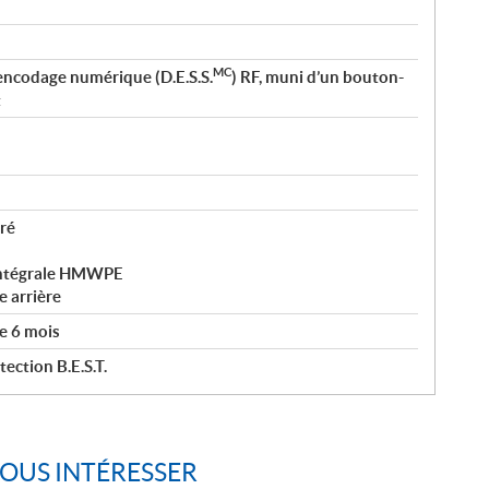
MC
encodage numérique (D.E.S.S.
) RF, muni d’un bouton-
t
ré
 intégrale HMWPE
 arrière
e 6 mois
ection B.E.S.T.
VOUS INTÉRESSER