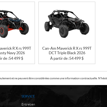
verick R X rs 999T
Can-Am Maverick R X rs 999T
sty Navy 2026
DCT Triple Black 2026
ir de :
54 499
$
À partir de :
54 499
$
f seulement et ne peuvent être considérées comme une information contractuelle. N'hésite
SERVICE
Entretien