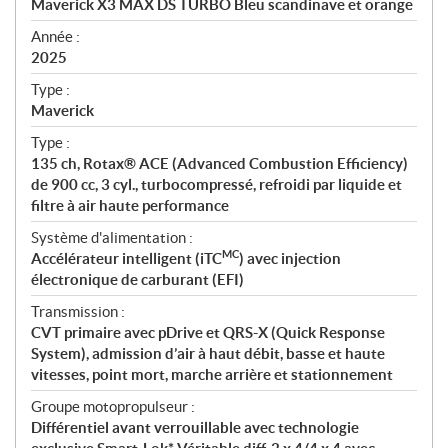
Maverick X3 MAX DS TURBO Bleu scandinave et orange
i
f
Année :
i
2025
c
Type :
a
Maverick
t
Type :
i
135 ch, Rotax® ACE (Advanced Combustion Efficiency)
o
de 900 cc, 3 cyl., turbocompressé, refroidi par liquide et
n
filtre à air haute performance
s
Système d'alimentation :
MC
Accélérateur intelligent (iTC
) avec injection
électronique de carburant (EFI)
Transmission :
CVT primaire avec pDrive et QRS-X (Quick Response
System), admission d’air à haut débit, basse et haute
vitesses, point mort, marche arrière et stationnement
Groupe motopropulseur :
Différentiel avant verrouillable avec technologie