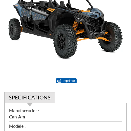
Imprimer
SPÉCIFICATIONS
S
Manufacturier :
p
Can-Am
é
Modèle :
c