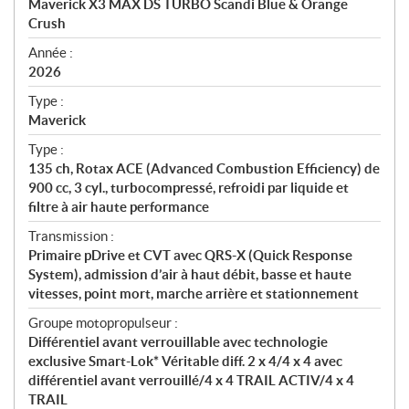
Maverick X3 MAX DS TURBO Scandi Blue & Orange
i
Crush
f
i
Année :
2026
c
a
Type :
t
Maverick
i
Type :
o
135 ch, Rotax ACE (Advanced Combustion Efficiency) de
n
900 cc, 3 cyl., turbocompressé, refroidi par liquide et
s
filtre à air haute performance
Transmission :
Primaire pDrive et CVT avec QRS-X (Quick Response
System), admission d’air à haut débit, basse et haute
vitesses, point mort, marche arrière et stationnement
Groupe motopropulseur :
Différentiel avant verrouillable avec technologie
exclusive Smart-Lok* Véritable diff. 2 x 4/4 x 4 avec
différentiel avant verrouillé/4 x 4 TRAIL ACTIV/4 x 4
TRAIL