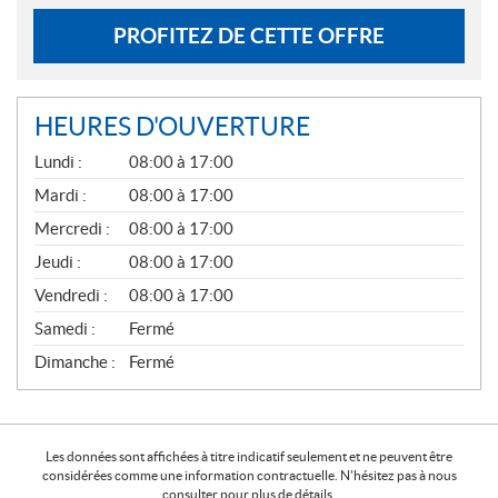
PROFITEZ DE CETTE OFFRE
HEURES D'OUVERTURE
G
Lundi :
08:00 à 17:00
É
N
Mardi :
08:00 à 17:00
É
Mercredi :
08:00 à 17:00
R
A
Jeudi :
08:00 à 17:00
L
Vendredi :
08:00 à 17:00
Samedi :
Fermé
Dimanche :
Fermé
Les données sont affichées à titre indicatif seulement et ne peuvent être
considérées comme une information contractuelle. N'hésitez pas à nous
consulter pour plus de détails.