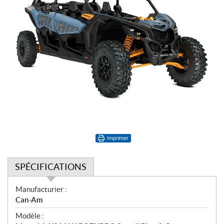
Imprimer
SPÉCIFICATIONS
S
Manufacturier :
p
Can-Am
é
Modèle :
c