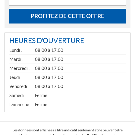
PROFITEZ DE CETTE OFFRE
HEURES D'OUVERTURE
G
Lundi :
08:00 à 17:00
É
N
Mardi :
08:00 à 17:00
É
Mercredi :
08:00 à 17:00
R
A
Jeudi :
08:00 à 17:00
L
Vendredi :
08:00 à 17:00
Samedi :
Fermé
Dimanche :
Fermé
Les données sont affichées à titre indicatif seulement et ne peuvent être