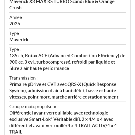
Maverick X3 MAX RS TURBO Scandi Blue & Orange
i
Crush
f
i
Année :
2026
c
a
Type :
t
Maverick
i
Type :
o
135 ch, Rotax ACE (Advanced Combustion Efficiency) de
n
900 cc, 3 cyl., turbocompressé, refroidi par liquide et
s
filtre à air haute performance
Transmission :
Primaire pDrive et CVT avec QRS-X (Quick Response
System), admission d’air à haut débit, basse et haute
vitesses, point mort, marche arrière et stationnement
Groupe motopropulseur :
Différentiel avant verrouillable avec technologie
exclusive Smart-Lok* Véritable diff. 2 x 4/4 x 4 avec
différentiel avant verrouillé/4 x 4 TRAIL ACTIV/4 x 4
TRAIL