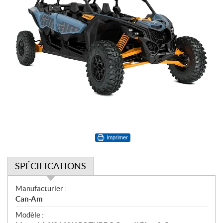
Imprimer
SPÉCIFICATIONS
S
Manufacturier :
p
Can-Am
é
Modèle :
c