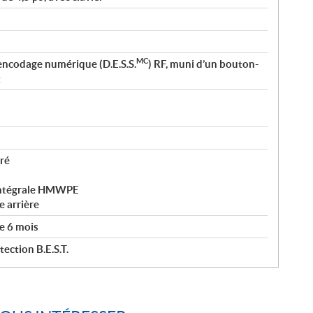
MC
encodage numérique (D.E.S.S.
) RF, muni d’un bouton-
t
ré
 intégrale HMWPE
 arrière
e 6 mois
ection B.E.S.T.