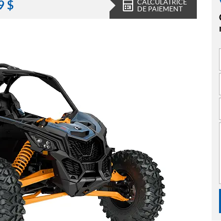
CALCULATRICE
9
$
DE PAIEMENT