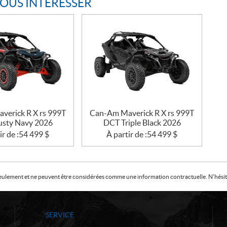
VOUS INTÉRESSER
verick R X rs 999T
Can-Am Maverick R X rs 999T
sty Navy 2026
DCT Triple Black 2026
ir de :
54 499
$
À partir de :
54 499
$
f seulement et ne peuvent être considérées comme une information contractuelle. N'hésite
SERVICE