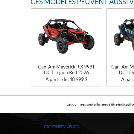
CES MODÈLES PEUVENT AUSSI 
Can-Am Maverick R X 999T
Can-Am Ma
DCT Legion Red 2026
DCT Du
À partir de :
48 999
$
À part
Les données sont affichées à titre indicati
PRODUITS NEUFS