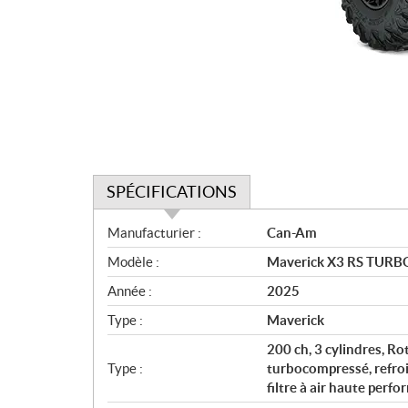
SPÉCIFICATIONS
S
Manufacturier :
Can-Am
p
Modèle :
Maverick X3 RS TURBO
é
c
Année :
2025
i
Type :
Maverick
f
i
200 ch, 3 cylindres, R
c
Type :
turbocompressé, refroid
filtre à air haute perf
a