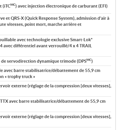
MC
t (iTC
) avec injection électronique de carburant (EFI)
ve et QRS-X (Quick Response System), admission d’air à
ute vitesses, point mort, marche arrière et
rouillable avec technologie exclusive Smart-Lok*
x 4 avec différentiel avant verrouillé/4 x 4 TRAIL
MC
é de servodirection dynamique trimode (DPS
)
le avec barre stabilisatrice/débattement de 55,9 cm
on « trophy truck »
oir externe (réglage de la compression [deux vitesses],
TTX avec barre stabilisatrice/débattement de 55,9 cm
oir externe (réglage de la compression [deux vitesses],