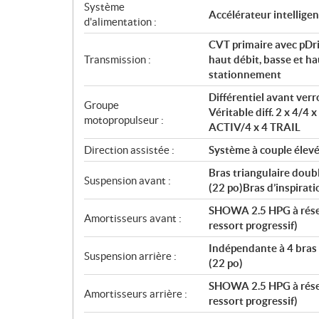
t
Système
Accélérateur intelligen
i
d'alimentation :
o
CVT primaire avec pDri
n
Transmission :
haut débit, basse et ha
s
stationnement
Différentiel avant ver
Groupe
Véritable diff. 2 x 4/4 
motopropulseur :
ACTIV/4 x 4 TRAIL
Direction assistée :
Système à couple élev
Bras triangulaire doub
Suspension avant :
(22 po)Bras d’inspirati
SHOWA 2.5 HPG à réserv
Amortisseurs avant :
ressort progressif)
Indépendante à 4 bras 
Suspension arrière :
(22 po)
SHOWA 2.5 HPG à réserv
Amortisseurs arrière :
ressort progressif)