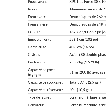
Pneus avant :
XPS Trac Force 30 x 10
Roues :
Aluminium moulé de 1
Frein avant :
Deux disques de 262 mm
Frein arrière :
Deux disques de 248 mm
LxLxH :
132 x 72,4 x 68,5 po (
Empattement :
259,1 cm (102 po)
Garde au sol :
40,6 cm (16 po)
Châssis :
Acier 980 double-phas
Poids à vide :
758,9 kg (1 673 lb)
Capacité de porte-
91 kg (200 lb) avec s
bagages :
Capacité de stockage :
Total : 9,4 L (2,5 gal)
Capacité du réservoir :
40 L (10,5 gal)
Type de jauge :
Écran numérique large d
Compteur :
Écran numérique large d