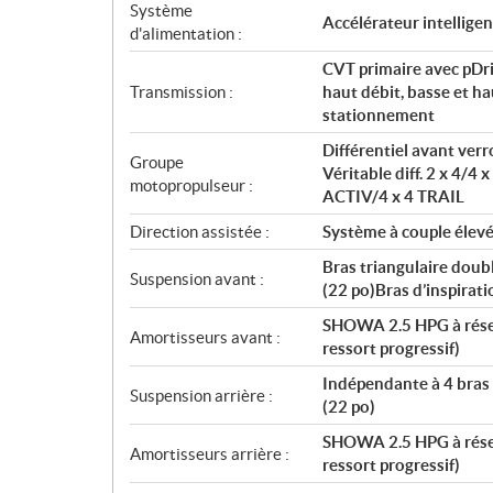
t
Système
Accélérateur intelligen
i
d'alimentation :
o
CVT primaire avec pDri
n
Transmission :
haut débit, basse et ha
s
stationnement
Différentiel avant ver
Groupe
Véritable diff. 2 x 4/4 
motopropulseur :
ACTIV/4 x 4 TRAIL
Direction assistée :
Système à couple élev
Bras triangulaire doub
Suspension avant :
(22 po)Bras d’inspirati
SHOWA 2.5 HPG à réserv
Amortisseurs avant :
ressort progressif)
Indépendante à 4 bras 
Suspension arrière :
(22 po)
SHOWA 2.5 HPG à réserv
Amortisseurs arrière :
ressort progressif)