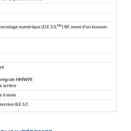
MC
encodage numérique (D.E.S.S.
) RF, muni d’un bouton-
t
ré
 intégrale HMWPE
 arrière
e 6 mois
ection B.E.S.T.