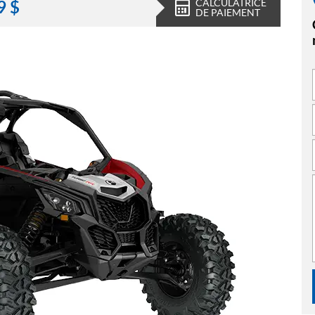
CALCULATRICE
9
$
DE PAIEMENT