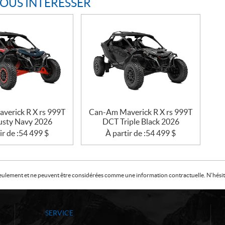
VOUS INTÉRESSER
verick R X rs 999T
Can-Am Maverick R X rs 999T
sty Navy 2026
DCT Triple Black 2026
ir de :
54 499
$
À partir de :
54 499
$
f seulement et ne peuvent être considérées comme une information contractuelle. N'hésite
SERVICE