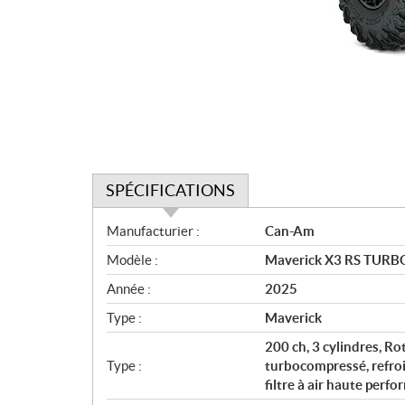
SPÉCIFICATIONS
S
Manufacturier :
Can-Am
p
Modèle :
Maverick X3 RS TURBO
é
c
Année :
2025
i
Type :
Maverick
f
i
200 ch, 3 cylindres, R
c
Type :
turbocompressé, refroid
filtre à air haute perf
a