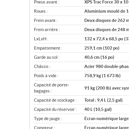
Pneus avant :
XPS Trac Force 30 x 10
Roues :
Aluminium moulé de 1
Frein avant :
Deux disques de 262 mm
Frein arrière :
Deux disques de 248 mm
LxLxH :
132 x 72,4 x 68,5 po (
Empattement :
259,1 cm (102 po)
Garde au sol :
40,6 cm (16 po)
Châssis :
Acier 980 double-phas
Poids à vide :
758,9 kg (1 673 lb)
Capacité de porte-
91 kg (200 lb) avec s
bagages :
Capacité de stockage :
Total : 9,4 L (2,5 gal)
Capacité du réservoir :
40 L (10,5 gal)
Type de jauge :
Écran numérique large d
Compteur :
Écran numérique large d