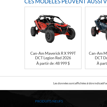
CES MODÈLES PEUVENT AUSSI 
Can-Am Maverick R X 999T
Can-Am Ma
DCT Legion Red 2026
DCT Du
À partir de :
48 999
$
À part
Les données sont affichées à titre indicati
PRODUITS NEUFS