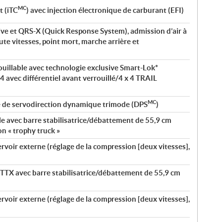
MC
t (iTC
) avec injection électronique de carburant (EFI)
ve et QRS-X (Quick Response System), admission d’air à
ute vitesses, point mort, marche arrière et
rouillable avec technologie exclusive Smart-Lok*
x 4 avec différentiel avant verrouillé/4 x 4 TRAIL
MC
é de servodirection dynamique trimode (DPS
)
le avec barre stabilisatrice/débattement de 55,9 cm
on « trophy truck »
oir externe (réglage de la compression [deux vitesses],
TTX avec barre stabilisatrice/débattement de 55,9 cm
oir externe (réglage de la compression [deux vitesses],