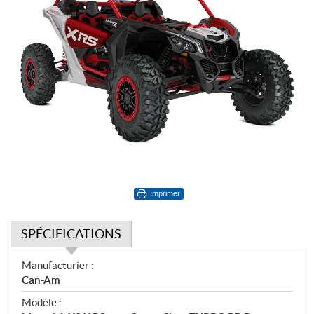
Imprimer
SPÉCIFICATIONS
S
Manufacturier :
p
Can-Am
é
Modèle :
c