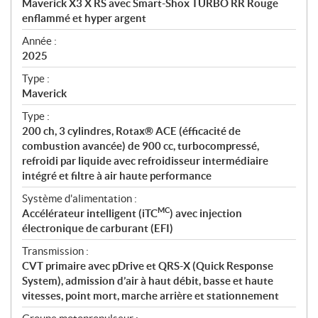
Maverick X3 X RS avec Smart-Shox TURBO RR Rouge
i
enflammé et hyper argent
f
i
Année :
2025
c
a
Type :
t
Maverick
i
Type :
o
200 ch, 3 cylindres, Rotax® ACE (éfficacité de
n
combustion avancée) de 900 cc, turbocompressé,
s
refroidi par liquide avec refroidisseur intermédiaire
intégré et filtre à air haute performance
Système d'alimentation :
MC
Accélérateur intelligent (iTC
) avec injection
électronique de carburant (EFI)
Transmission :
CVT primaire avec pDrive et QRS-X (Quick Response
System), admission d’air à haut débit, basse et haute
vitesses, point mort, marche arrière et stationnement