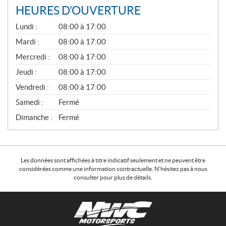
HEURES D'OUVERTURE
G
Lundi :
08:00 à 17:00
É
N
Mardi :
08:00 à 17:00
É
Mercredi :
08:00 à 17:00
R
A
Jeudi :
08:00 à 17:00
L
Vendredi :
08:00 à 17:00
Samedi :
Fermé
Dimanche :
Fermé
Les données sont affichées à titre indicatif seulement et ne peuvent être
considérées comme une information contractuelle. N'hésitez pas à nous
consulter pour plus de détails.
C
N
o
W