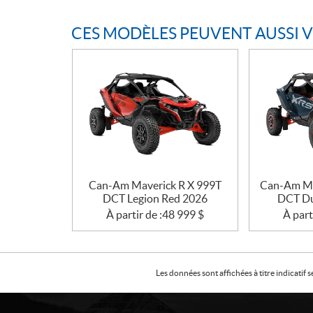
CES MODÈLES PEUVENT AUSSI 
Can-Am Maverick R X 999T
Can-Am Ma
DCT Legion Red 2026
DCT Du
À partir de :
48 999
$
À part
Les données sont affichées à titre indicati