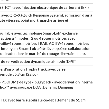
t (iTC™) avec injection électronique de carburant (EFI)
 avec QRS-X (Quick Response System), admission d’air à
ute vitesses, point mort, marche arrière et
ouillable avec technologie Smart-Lok* exclusive.
raction à 4 modes : 2 ou 4 roues motrices avec
rouillé/4 roues motrices TRAIL ACTIV/4 roues motrices
e intelligent Smart-Lok a été développé en collaboration
 un leader dans le marché du rouage d’entraînement.
é de servodirection dynamique tri-mode (DPS™)
e, d’inspiration Trophy truck, avec barre
ment de 55,9 cm (22 po)
 PODIUM† de type « piggyback » avec dérivation interne
-Shox** avec soupape DDA (Dynamic Damping
TTX avec barre stabilisatrice/débattement de 61 cm