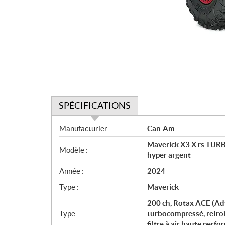
SPÉCIFICATIONS
S
Manufacturier :
Can-Am
p
Maverick X3 X rs TUR
é
Modèle :
hyper argent
c
i
Année :
2024
f
Type :
Maverick
i
c
200 ch, Rotax ACE (Adv
Type :
turbocompressé, refroid
a
filtre à air haute perf