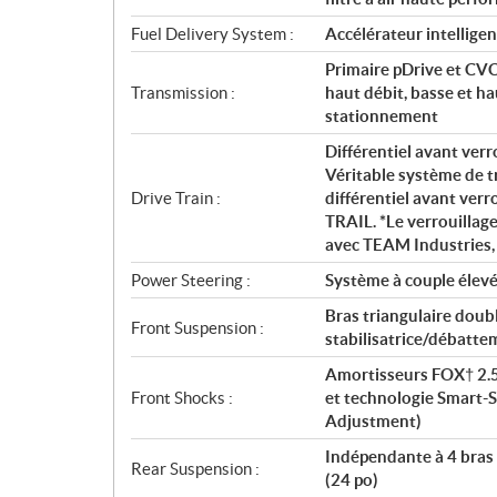
t
i
Fuel Delivery System :
Accélérateur intelligen
o
Primaire pDrive et CVC
n
Transmission :
haut débit, basse et ha
s
stationnement
Différentiel avant verr
Véritable système de t
Drive Train :
différentiel avant ver
TRAIL. *Le verrouillag
avec TEAM Industries,
Power Steering :
Système à couple élev
Bras triangulaire doubl
Front Suspension :
stabilisatrice/débatte
Amortisseurs FOX† 2.5
Front Shocks :
et technologie Smart
Adjustment)
Indépendante à 4 bras 
Rear Suspension :
(24 po)