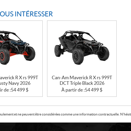
VOUS INTÉRESSER
verick R X rs 999T
Can-Am Maverick R X rs 999T
sty Navy 2026
DCT Triple Black 2026
ir de :
54 499
$
À partir de :
54 499
$
f seulement et ne peuvent être considérées comme une information contractuelle. N'hésite