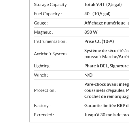
Storage Capacity :
Total: 9,4 L (2,5 gal)
Fuel Capacity :
40 l (10,5 gal)
Gauge :
Affichage numérique la
Magneto :
850 W
Instrumentation :
Prise CC (10-A)
Système de sécurité à
Antitheft System :
poussoir Marche/Arrê
Lighting :
Phare à DEL, Signature
Winch :
N/D
Pare-chocs avant intégr
Protection :
coussinets d’épaules, 
Crochet de remorquage
Factory :
Garantie limitée BRP d
Extended :
Jusqu’à 30 mois de prot