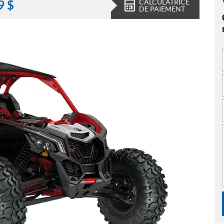
CALCULATRICE
9
$
DE PAIEMENT