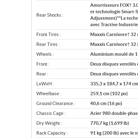
Amortisseurs FOX† 3.0
et technologie Smart
Rear Shocks :
Adjustment)**La techn
avec Tractive Industrie
Front Tires :
Maxxis Carnivore† 32 
Rear Tires :
Maxxis Carnivore† 32 
Wheels :
Aluminium moulé de 1
Front :
Deux disques ventilés 
Rear :
Deux disques ventilés 
LxWxH :
335,3 x 184,7 x 174 cm
Wheelbase :
259,1 cm (102 po)
Ground Clearance :
40,6 cm (16 po)
Chassis Cage :
Acier 980 double-phas
Dry Weight :
770,7 kg (1,699 lb)
Rack Capacity :
91 kg (200 lb) avec le