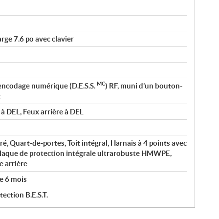
rge 7.6 po avec clavier
MC
 encodage numérique (D.E.S.S.
) RF, muni d’un bouton-
t
 à DEL, Feux arrière à DEL
é, Quart-de-portes, Toit intégral, Harnais à 4 points avec
Plaque de protection intégrale ultrarobuste HMWPE,
 arrière
e 6 mois
ection B.E.S.T.