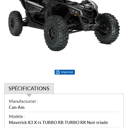
Imprimer
SPÉCIFICATIONS
S
Manufacturier :
p
Can-Am
é
Modèle :
c
Maverick X3 X rs TURBO RR TURBO RR Noir triade
i