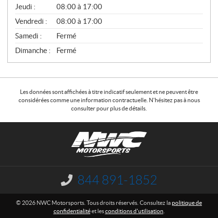
A
Jeudi :
08:00 à 17:00
L
Vendredi :
08:00 à 17:00
Samedi :
Fermé
Dimanche :
Fermé
Les données sont affichées à titre indicatif seulement et ne peuvent être
considérées comme une information contractuelle. N'hésitez pas à nous
consulter pour plus de détails.
C
N
o
W
n
C
t
M
a
o
844 891-1852
I
c
t
n
f
t
o
© 2026 NWC Motorsports. Tous droits réservés. Consultez la
politique de
o
r
confidentialité
et les
conditions d'utilisation
.
r