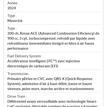
f
Année :
i
2024
c
Type :
a
Maverick
t
Type :
i
200 ch, Rotax ACE (Advanced Combustion Efficiency) de
o
900 cc, 3 cyl., turbocompressé, refroidi par liquide avec
n
refroidisseur intermédiaire intégré et filtre à air haute
s
performance
Fuel Delivery System :
Accélérateur intelligent (iTC™) avec injection
électronique de carburant (EFI)
Transmission :
Primaire pDrive et CVC avec QRS-X (Quick Response
System), admission d’air à haut débit, basse et haute
vitesses, point mort, marche arrière et stationnement
Drive Train :
Différentiel avant verrouillable avec technologie Smart-
Lok* exclusive. Véritable système de traction à 4 modes :