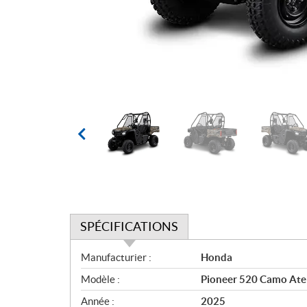
SPÉCIFICATIONS
S
Manufacturier :
Honda
p
Modèle :
Pioneer 520 Camo Ate
é
c
Année :
2025