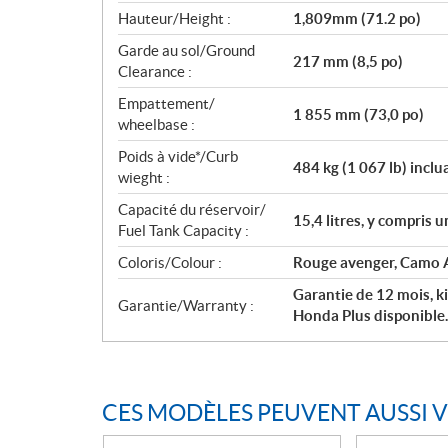
Hauteur/Height :
1,809mm (71.2 po)
Garde au sol/Ground
217 mm (8,5 po)
Clearance :
Empattement/
1 855 mm (73,0 po)
wheelbase :
Poids à vide*/Curb
484 kg (1 067 lb) inclua
wieght :
Capacité du réservoir/
15,4 litres, y compris u
Fuel Tank Capacity :
Coloris/Colour :
Rouge avenger, Camo 
Garantie de 12 mois, ki
Garantie/Warranty :
Honda Plus disponible.
CES MODÈLES PEUVENT AUSSI 