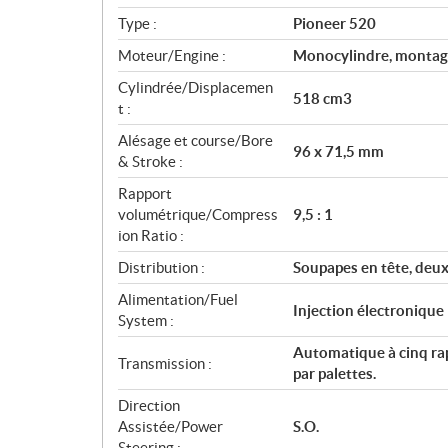
i
Type :
Pioneer 520
f
i
Moteur/Engine :
Monocylindre, montage 
c
Cylindrée/Displacemen
518 cm3
a
t :
t
Alésage et course/Bore
i
96 x 71,5 mm
& Stroke :
o
n
Rapport
s
volumétrique/Compress
9,5 : 1
ion Ratio :
Distribution :
Soupapes en tête, deu
Alimentation/Fuel
Injection électroniqu
System :
Automatique à cinq ra
Transmission :
par palettes.
Direction
Assistée/Power
S.O.
Steering :