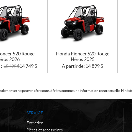
oneer 520 Rouge
Honda Pioneer 520 Rouge
éros 2026
Héros 2025
 :
14 749
$
À partir de :
14 899
$
15 499
$
f seulement et ne peuvent être considérées comme une information contractuelle. N'hésite
SERVICE
Entretien
Pièces et accessoires