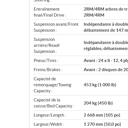
Entraînement
2RM/4RM arbres de tra
final/Final Drive :
2RM/4RM
Suspension avant/Front
Indépendante à double 
Suspension :
débattement de 147 m
Suspension
Indépandante à double
arrière/Readr
réglables; débattemen
Suspension :
Pneus/Tires :
Avant : 24 x 8 - 12, 4 pl
Freins/Brakes :
Avant : 2 disques de 
Capacité de
remorquage/Towing
453 kg (1 000 lb)
Capacity :
Capacité de la
204 kg (450 lb)
caisse/Bed Capacity :
Longeur/Length :
2 668 mm (105 po)
Largeur/Width :
1 270 mm (50,0 po)