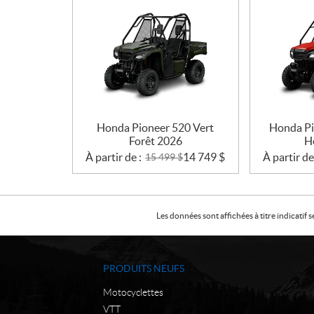
Honda Pioneer 520 Vert
Honda Pi
Forêt 2026
H
À partir de :
14 749
$
À partir de
15 499
$
Les données sont affichées à titre indicati
PRODUITS NEUFS
Motocyclettes
VTT