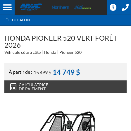
L'ÎLE DE BAFFIN
HONDA PIONEER 520 VERT FORÊT
2026
Véhicule côte à côte
Honda
Pioneer 520
14 749
$
À partir de :
15 499
$
CALCULATRICE
DE PAIEMENT