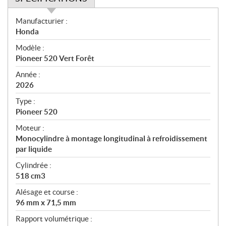
S
Manufacturier :
p
Honda
é
Modèle :
c
Pioneer 520 Vert Forêt
i
f
Année :
i
2026
c
Type :
a
Pioneer 520
t
Moteur :
i
Monocylindre à montage longitudinal à refroidissement
o
par liquide
n
s
Cylindrée :
518 cm3
Alésage et course :
96 mm x 71,5 mm
Rapport volumétrique :