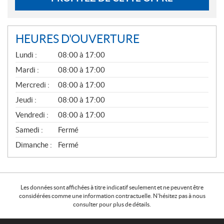
HEURES D'OUVERTURE
G
Lundi :
08:00 à 17:00
É
N
Mardi :
08:00 à 17:00
É
Mercredi :
08:00 à 17:00
R
A
Jeudi :
08:00 à 17:00
L
Vendredi :
08:00 à 17:00
Samedi :
Fermé
Dimanche :
Fermé
Les données sont affichées à titre indicatif seulement et ne peuvent être
considérées comme une information contractuelle. N'hésitez pas à nous
consulter pour plus de détails.