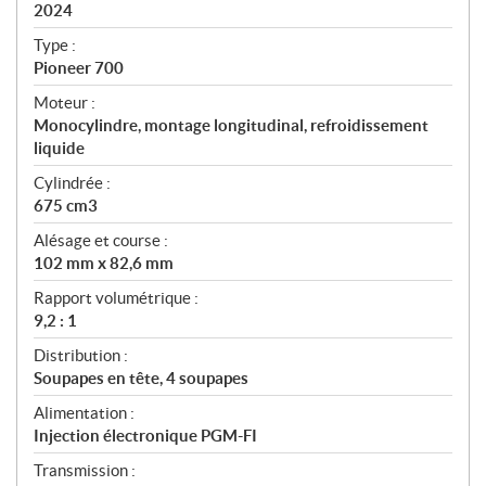
i
2024
c
Type :
a
Pioneer 700
t
Moteur :
i
Monocylindre, montage longitudinal, refroidissement
o
liquide
n
s
Cylindrée :
675 cm3
Alésage et course :
102 mm x 82,6 mm
Rapport volumétrique :
9,2 : 1
Distribution :
Soupapes en tête, 4 soupapes
Alimentation :
Injection électronique PGM-FI
Transmission :