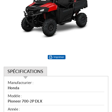
Imprimer
SPÉCIFICATIONS
S
Manufacturier :
p
Honda
é
Modèle :
c
Pioneer 700-2P DLX
i
f
Année :