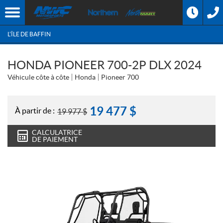
L'ÎLE DE BAFFIN
HONDA PIONEER 700-2P DLX 2024
Véhicule côte à côte
Honda
Pioneer 700
19 477
$
À partir de :
19 977
$
CALCULATRICE
DE PAIEMENT