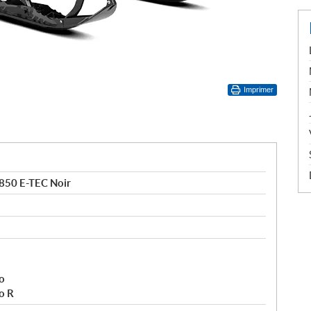
Imprimer
850 E-TEC Noir
o
o R