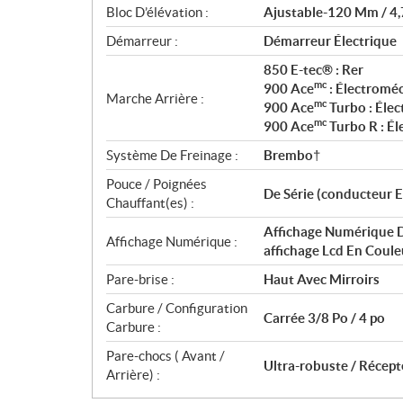
Bloc D’élévation :
Ajustable-120 Mm / 4,
Démarreur :
Démarreur Électrique
850 E-tec® : Rer
mc
900 Ace
: Électromé
Marche Arrière :
mc
900 Ace
Turbo : Éle
mc
900 Ace
Turbo R : É
Système De Freinage :
Brembo†
Pouce / Poignées
De Série (conducteur E
Chauffant(es) :
Affichage Numérique D
Affichage Numérique :
affichage Lcd En Coule
Pare-brise :
Haut Avec Mirroirs
Carbure / Configuration
Carrée 3/8 Po / 4 po
Carbure :
Pare-chocs ( Avant /
Ultra-robuste / Récept
Arrière) :