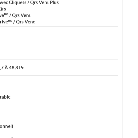
vec Cliquets / Qrs Vent Plus
Qrs
mc
ve
/ Qrs Vent
mc
rive
/ Qrs Vent
,7 À 48,8 Po
table
ionnel)