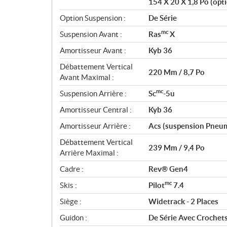
154 X 20 X 1,8 Po (opt
Option Suspension :
De Série
mc
Suspension Avant :
Ras
X
Amortisseur Avant :
Kyb 36
Débattement Vertical
220 Mm / 8,7 Po
Avant Maximal :
mc
Suspension Arrière :
Sc
-5u
Amortisseur Central :
Kyb 36
Amortisseur Arrière :
Acs (suspension Pneu
Débattement Vertical
239 Mm / 9,4 Po
Arrière Maximal :
Cadre :
Rev® Gen4
mc
Skis :
Pilot
7.4
Siège :
Widetrack - 2 Places
Guidon :
De Série Avec Crochets