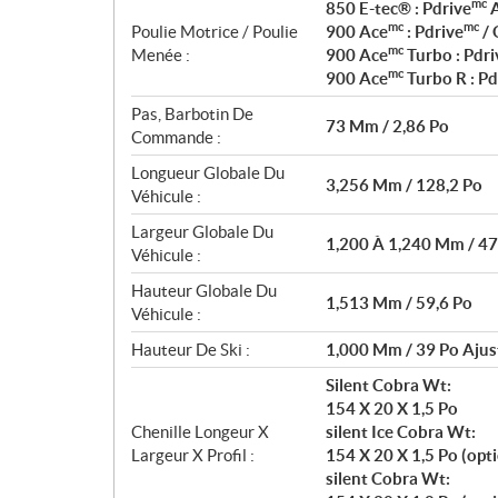
mc
850 E-tec® : Pdrive
A
mc
mc
Poulie Motrice / Poulie
900 Ace
: Pdrive
/ 
mc
Menée :
900 Ace
Turbo : Pdri
mc
900 Ace
Turbo R : Pd
Pas, Barbotin De
73 Mm / 2,86 Po
Commande :
Longueur Globale Du
3,256 Mm / 128,2 Po
Véhicule :
Largeur Globale Du
1,200 À 1,240 Mm / 47
Véhicule :
Hauteur Globale Du
1,513 Mm / 59,6 Po
Véhicule :
Hauteur De Ski :
1,000 Mm / 39 Po Ajus
Silent Cobra Wt:
154 X 20 X 1,5 Po
Chenille Longeur X
silent Ice Cobra Wt:
Largeur X Profil :
154 X 20 X 1,5 Po (opt
silent Cobra Wt: