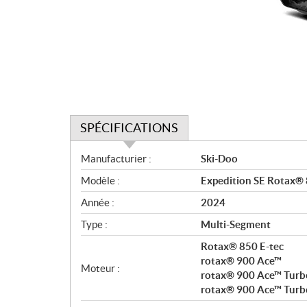
SPÉCIFICATIONS
S
Manufacturier :
Ski-Doo
p
Modèle :
Expedition SE Rotax® 
é
c
Année :
2024
i
Type :
Multi-Segment
f
i
Rotax® 850 E-tec
c
rotax® 900 Ace™
Moteur :
rotax® 900 Ace™ Turb
a
rotax® 900 Ace™ Turb
t