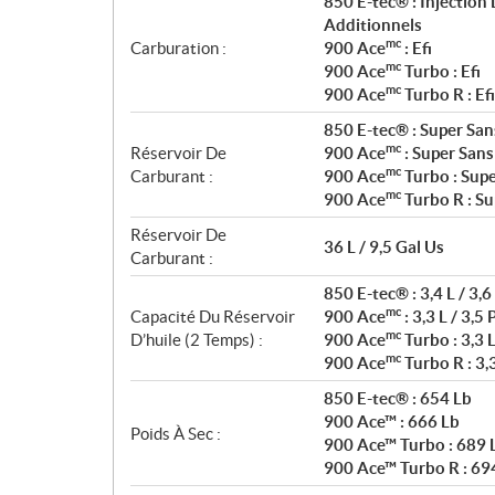
850 E-tec® : Injection
Additionnels
mc
Carburation :
900 Ace
: Efi
mc
900 Ace
Turbo : Efi
mc
900 Ace
Turbo R : Efi
850 E-tec® : Super San
mc
Réservoir De
900 Ace
: Super Sans
mc
Carburant :
900 Ace
Turbo : Supe
mc
900 Ace
Turbo R : Su
Réservoir De
36 L / 9,5 Gal Us
Carburant :
850 E-tec® : 3,4 L / 3,6
mc
Capacité Du Réservoir
900 Ace
: 3,3 L / 3,5 
mc
D’huile (2 Temps) :
900 Ace
Turbo : 3,3 L
mc
900 Ace
Turbo R : 3,3
850 E-tec® : 654 Lb
900 Ace™ : 666 Lb
Poids À Sec :
900 Ace™ Turbo : 689 
900 Ace™ Turbo R : 69