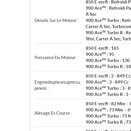
i
850 E-tec® : Refroidi P
o
mc
900 Ace
: Refroidi P
n
À Sec
s
mc
Détails Sur Le Moteur :
900 Ace
Turbo : Refr
Carter À Sec, Turboco
mc
900 Ace
Turbo R : Re
Tête, Carter À Sec, Tu
850 E-tec® : 165
mc
900 Ace
: 95
Puissance Du Moteur :
mc
900 Ace
Turbo : 130
mc
900 Ace
Turbo R : 1
850 E-tec® : 2 - 849 Cc
mc
Enginedisplacesupmcsu
900 Ace
: 3 - 899 Cc
mc
pment :
900 Ace
Turbo : 3 - 
mc
900 Ace
Turbo R : 3 
850 E-tec® : 82 Mm –
mc
900 Ace
: 73 Mm – 
Alésage Et Course :
mc
900 Ace
Turbo : 73 
mc
900 Ace
Turbo R : 7