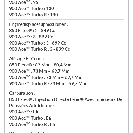
mc
900 Ace
: 95
mc
900 Ace
Turbo : 130
mc
900 Ace
Turbo R : 180
Enginedisplacesupmcsupment :
850 E-tec® : 2 - 849 Cc
mc
900 Ace
: 3 - 899 Cc
mc
900 Ace
Turbo : 3 - 899 Cc
mc
900 Ace
Turbo R : 3 - 899 Cc
Alésage Et Course :
850 E-tec® : 82 Mm – 80,4 Mm
mc
900 Ace
: 73 Mm – 69,7 Mm
mc
900 Ace
Turbo : 73 Mm – 69,7 Mm
mc
900 Ace
Turbo R : 73 Mm – 69,7 Mm
Carburation :
850 E-tec® : Injection Directe E-tec® Avec Injecteurs De
Poussées Additionnels
mc
900 Ace
: Efi
mc
900 Ace
Turbo : Efi
mc
900 Ace
Turbo R : Efi