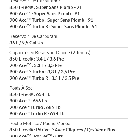
Réservoir De Carburant :
850 E-tec® : Super Sans Plomb - 91
mc
900 Ace
: Super Sans Plomb - 91
mc
900 Ace
Turbo : Super Sans Plomb - 91
mc
900 Ace
Turbo R : Super Sans Plomb - 91
Réservoir De Carburant :
36 L / 9,5 Gal Us
Capacité Du Réservoir D’huile (2 Temps) :
850 E-tec® : 3,4 L / 3,6 Pte
mc
900 Ace
: 3,3 L / 3,5 Pte
mc
900 Ace
Turbo : 3,3 L / 3,5 Pte
mc
900 Ace
Turbo R : 3,3 L / 3,5 Pte
Poids À Sec :
850 E-tec® : 654 Lb
900 Ace™ : 666 Lb
900 Ace™ Turbo : 689 Lb
900 Ace™ Turbo R : 694 Lb
Poulie Motrice / Poulie Menée :
mc
850 E-tec® : Pdrive
Avec Cliquets / Qrs Vent Plus
mc
mc
900 Ace
: Pdrive
/ Qrs