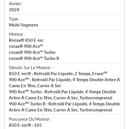
f
Année :
i
2024
c
Type :
a
Multi-Segment
t
Moteur :
i
Rotax® 850 E-tec
o
rotax® 900 Ace™
n
rotax® 900 Ace™ Turbo
s
rotax® 900 Ace™ Turbo R
Détails Sur Le Moteur :
mc
850 E-tec® : Refroidi Par Liquide, 2 Temps, Erave
mc
900 Ace
: Refroidi Par Liquide, 4 Temps Double Arbre À
Came En Tête, Carter À Sec
mc
900 Ace
Turbo : Refroidi Par Liquide, 4 Temps Double
Arbre À Came En Tête, Carter À Sec, Turbocompressé
mc
900 Ace
Turbo R : Refroidi Par Liquide, 4 Temps Double
Arbre À Came En Tête, Carter À Sec, Turbocompressé
Puissance Du Moteur :
850 E-tec® : 165