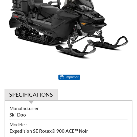
Imprimer
SPÉCIFICATIONS
S
Manufacturier :
p
Ski-Doo
é
Modèle :
c
Expedition SE Rotax® 900 ACE™ Noir
i