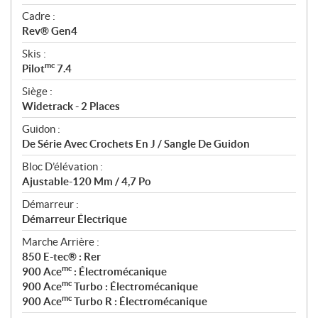
Cadre :
Rev® Gen4
Skis :
mc
Pilot
7.4
Siège :
Widetrack - 2 Places
Guidon :
De Série Avec Crochets En J / Sangle De Guidon
Bloc D’élévation :
Ajustable-120 Mm / 4,7 Po
Démarreur :
Démarreur Électrique
Marche Arrière :
850 E-tec® : Rer
mc
900 Ace
: Électromécanique
mc
900 Ace
Turbo : Électromécanique
mc
900 Ace
Turbo R : Électromécanique