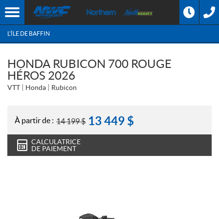
L'ÎLE DE BAFFIN
HONDA RUBICON 700 ROUGE
HÉROS 2026
VTT
Honda
Rubicon
13 449
$
À partir de :
14 199
$
CALCULATRICE
DE PAIEMENT