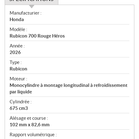
S
Manufacturier :
p
Honda
é
Modèle :
c
Rubicon 700 Rouge Héros
i
f
Année :
i
2026
c
Type :
a
Rubicon
t
Moteur :
i
Monocylindre à montage longitudinal à refroidissement
o
par liquide
n
s
Cylindrée :
675 cm3
Alésage et course :
102 mm x 82,6 mm
Rapport volumétrique :