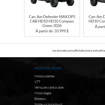
Can-Am Defender MAX DPS
Can-Am D
CAB HD10 HD10 Compass
HD10 Com
Green 2026
À part
À partir de :
33 999
$
Les données sont affichées à titre indicati
PRODUITS NEUFS
Motocyclettes
VTT
Véhicules côte à côte
Motoneiges
Bateaux
Moteurs hors-bord