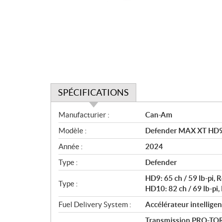
SPÉCIFICATIONS
S
Manufacturier :
Can-Am
p
Modèle :
Defender MAX XT HD9
é
c
Année :
2024
i
Type :
Defender
f
i
HD9: 65 ch / 59 lb-pi, R
Type :
c
HD10: 82 ch / 69 lb-pi, 
a
Fuel Delivery System :
Accélérateur intelligen
t
Transmission PRO-TOR