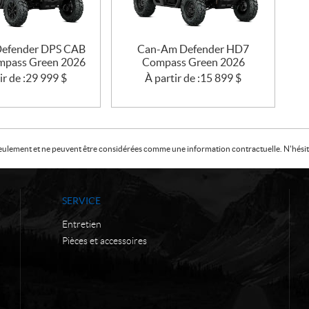
efender DPS CAB
Can-Am Defender HD7
pass Green 2026
Compass Green 2026
ir de :
29 999
$
À partir de :
15 899
$
f seulement et ne peuvent être considérées comme une information contractuelle. N'hésite
SERVICE
Entretien
Pièces et accessoires