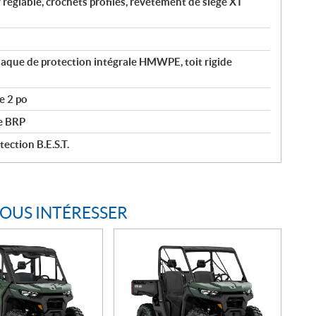
 réglable, crochets profilés, revêtement de siège XT
laque de protection intégrale HMWPE, toit rigide
e 2 po
ée BRP
ection B.E.S.T.
VOUS INTÉRESSER