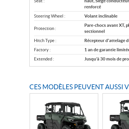
Seat :
haut, Siège conducteur
renforcé
Steering Wheel :
Volant inclinable
Pare-chocs avant XT, p
Protection :
sectionnel
Hitch Type :
Récepteur d'attelage d
Factory :
1 an de garantie limit
Extended :
Jusqu’à 30 mois de prot
CES MODÈLES PEUVENT AUSSI 