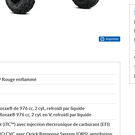
Imprimer
 Rouge enflammé
otax® de 976 cc, 2 cyl., refroidi par liquide
Rotax® 976 cc, 2 cyl. en V, refroidi par liquide
t (iTC™) avec injection électronique de carburant (EFI)
Q CVC avec Quick Response System (QRS), ventilation