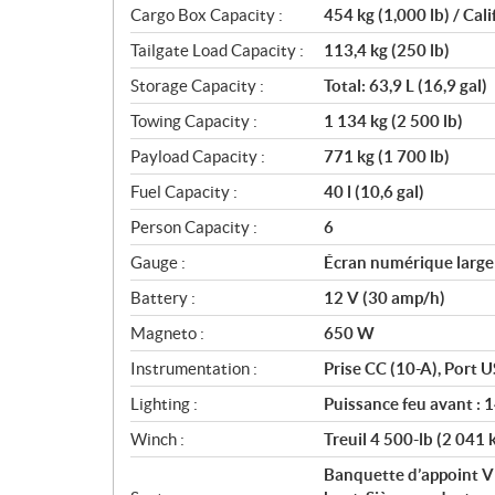
Cargo Box Capacity :
454 kg (1,000 lb) / Cal
Tailgate Load Capacity :
113,4 kg (250 lb)
Storage Capacity :
Total: 63,9 L (16,9 gal)
Towing Capacity :
1 134 kg (2 500 lb)
Payload Capacity :
771 kg (1 700 lb)
Fuel Capacity :
40 l (10,6 gal)
Person Capacity :
6
Gauge :
Écran numérique large 
Battery :
12 V (30 amp/h)
Magneto :
650 W
Instrumentation :
Prise CC (10-A), Port U
Lighting :
Puissance feu avant : 
Winch :
Treuil 4 500-lb (2 041 
Banquette d’appoint V