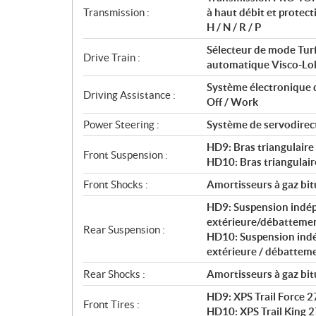
i
Transmission :
à haut débit et protect
o
H / N / R / P
n
s
Sélecteur de mode Turf/
Drive Train :
automatique Visco-Lo
Système électronique 
Driving Assistance :
Off / Work
Power Steering :
Système de servodirec
HD9: Bras triangulair
Front Suspension :
HD10: Bras triangulair
Front Shocks :
Amortisseurs à gaz bi
HD9: Suspension indépe
extérieure/débattemen
Rear Suspension :
HD10: Suspension indép
extérieure / débatteme
Rear Shocks :
Amortisseurs à gaz bi
HD9: XPS Trail Force 2
Front Tires :
HD10: XPS Trail King 2