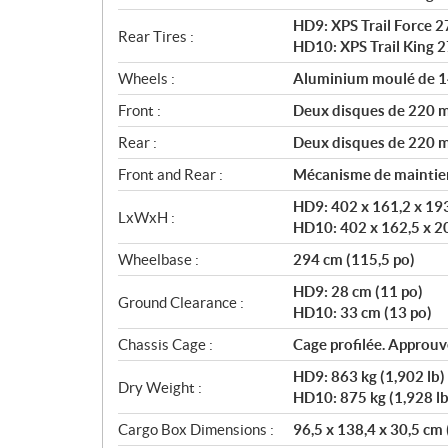
HD9: XPS Trail Force 2
Rear Tires :
HD10: XPS Trail King 2
Wheels :
Aluminium moulé de 1
Front :
Deux disques de 220 mm
Rear :
Deux disques de 220 mm
Front and Rear :
Mécanisme de maintien
HD9: 402 x 161,2 x 193
LxWxH :
HD10: 402 x 162,5 x 20
Wheelbase :
294 cm (115,5 po)
HD9: 28 cm (11 po)
Ground Clearance :
HD10: 33 cm (13 po)
Chassis Cage :
Cage profilée. Approu
HD9: 863 kg (1,902 lb)
Dry Weight :
HD10: 875 kg (1,928 lb
Cargo Box Dimensions :
96,5 x 138,4 x 30,5 cm 