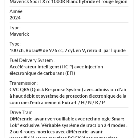
Maverick Sport X rc 1000R Blanc hybride et rouge légion
i
f
Année :
i
2024
c
Type :
a
Maverick
t
Type :
i
100 ch, Rotax® de 976 cc, 2 cyl. en V, refroidi par liquide
o
n
Fuel Delivery System :
s
Accélérateur intelligent (iTC™) avec injection
électronique de carburant (EFI)
Transmission :
CVC QRS (Quick Response System) avec admission d'air
à haut débit et système de protection électronique de la
courroie d'entraînement Extra-L / H / N / R / P
Drive Train :
Différentiel avant verrouillable avec technologie Smart-
Lok* exclusive. Véritable système de traction à 4 modes :
2 ou 4 roues motrices avec différentiel avant