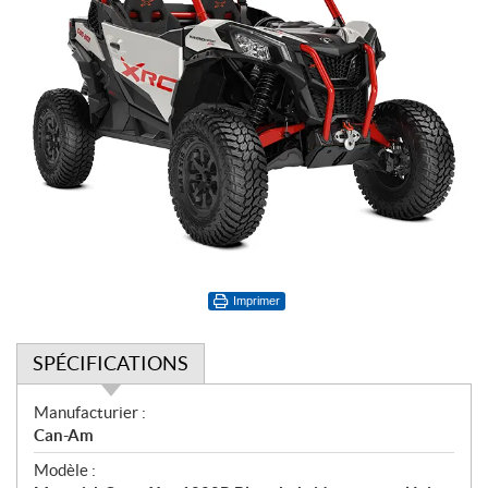
Imprimer
SPÉCIFICATIONS
S
Manufacturier :
p
Can-Am
é
Modèle :
c