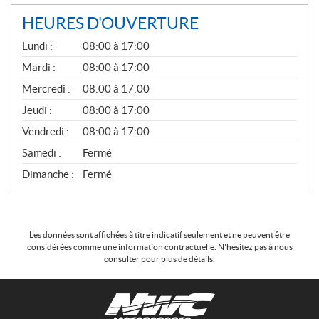
HEURES D'OUVERTURE
G
Lundi :
08:00 à 17:00
É
N
Mardi :
08:00 à 17:00
É
Mercredi :
08:00 à 17:00
R
A
Jeudi :
08:00 à 17:00
L
Vendredi :
08:00 à 17:00
Samedi :
Fermé
Dimanche :
Fermé
Les données sont affichées à titre indicatif seulement et ne peuvent être
considérées comme une information contractuelle. N'hésitez pas à nous
consulter pour plus de détails.
C
N
o
W