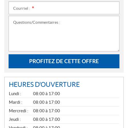
Courriel :
*
Questions/Commentaires :
PROFITEZ DE CETTE OFFRE
HEURES D'OUVERTURE
G
Lundi :
08:00 à 17:00
É
N
Mardi :
08:00 à 17:00
É
Mercredi :
08:00 à 17:00
R
A
Jeudi :
08:00 à 17:00
L
Vendredi :
08:00 à 17:00