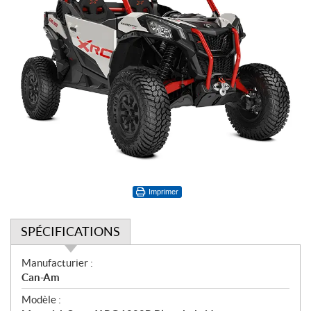
Imprimer
SPÉCIFICATIONS
S
Manufacturier :
p
Can-Am
é
Modèle :
c