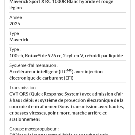
Maverick Sport X RC 1000R Blanc hybride et rouge
i
légion
f
i
Année :
2025
c
a
Type :
t
Maverick
i
Type :
o
100 ch, Rotax® de 976 cc, 2 cyl. en V, refroidi par liquide
n
s
Système d'alimentation :
MC
Accélérateur intelligent (iTC
) avec injection
électronique de carburant (EFI)
Transmission :
CVT QRS (Quick Response System) avec admission d’air
à haut débit et système de protection électronique de la
courroie d’entraînementSous-transmission avec hautes,
et basses vitesses, point mort, marche arrière et
stationnement
Groupe motopropulseur :